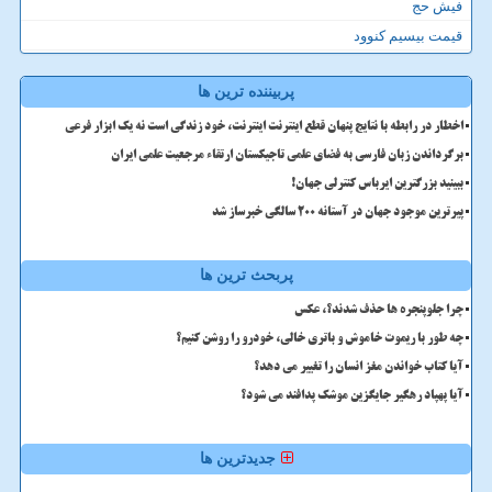
فیش حج
قیمت بیسیم کنوود
پربیننده ترین ها
اخطار در رابطه با نتایج پنهان قطع اینترنت اینترنت، خود زندگی است نه یک ابزار فرعی
برگرداندن زبان فارسی به فضای علمی تاجیکستان ارتقاء مرجعیت علمی ایران
ببینید بزرگترین ایرباس کنترلی جهان!
پیرترین موجود جهان در آستانه ۲۰۰ سالگی خبرساز شد
پربحث ترین ها
چرا جلوپنجره ها حذف شدند؟، عکس
چه طور با ریموت خاموش و باتری خالی، خودرو را روشن کنیم؟
آیا کتاب خواندن مغز انسان را تغییر می دهد؟
آیا پهپاد رهگیر جایگزین موشک پدافند می شود؟
جدیدترین ها