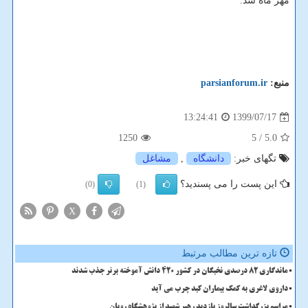
مهر ماه شد.
منبع:
parsianforum.ir
1399/07/17
13:24:41
1250
/ 5
5.0
تگهای خبر:
دانشگاه
,
مشاغل
این پست را می پسندید؟
(0)
(1)
X
تازه ترین مطالب مرتبط
ماندگاری 82 درصدی نخبگان در کشور 420 دانش آموخته برتر جذب شدند
داروی لاغری به کمک بیماران کبد چرب می آید
مراسم بزرگداشت سالروز بازدید رهبر شهید از پژوهشگاه رویان