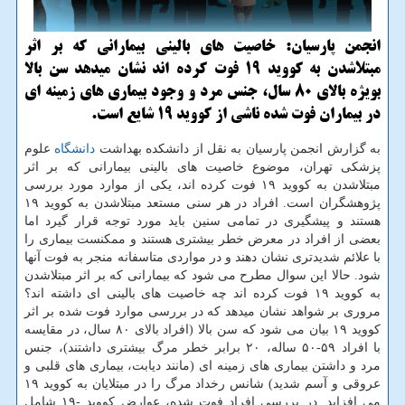
انجمن پارسیان: خاصیت های بالینی بیمارانی كه بر اثر
مبتلاشدن به كووید 19 فوت كرده اند نشان میدهد سن بالا
بویژه بالای 80 سال، جنس مرد و وجود بیماری های زمینه ای
در بیماران فوت شده ناشی از كووید 19 شایع است.
به گزارش انجمن پارسیان به نقل از دانشکده بهداشت
دانشگاه
علوم
پزشکی تهران، موضوع خاصیت های بالینی بیمارانی که بر اثر
مبتلاشدن به کووید ۱۹ فوت کرده اند، یکی از موارد مورد بررسی
پژوهشگران است. افراد در هر سنی مستعد مبتلاشدن به کووید ۱۹
هستند و پیشگیری در تمامی سنین باید مورد توجه قرار گیرد اما
بعضی از افراد در معرض خطر بیشتری هستند و ممکنست بیماری را
با علائم شدیدتری نشان دهند و در مواردی متاسفانه منجر به فوت آنها
شود. حالا این سوال مطرح می شود که بیمارانی که بر اثر مبتلاشدن
به کووید ۱۹ فوت کرده اند چه خاصیت های بالینی ای داشته اند؟
مروری بر شواهد نشان میدهد که در بررسی موارد فوت شده بر اثر
کووید ۱۹ بیان می شود که سن بالا (افراد بالای ۸۰ سال، در مقایسه
با افراد ۵۹-۵۰ ساله، ۲۰ برابر خطر مرگ بیشتری داشتند)، جنس
مرد و داشتن بیماری های زمینه ای (مانند دیابت، بیماری های قلبی و
عروقی و آسم شدید) شانس رخداد مرگ را در مبتلایان به کووید ۱۹
می افزاید. در بررسی افراد فوت شده، عوارض کووید -۱۹ شامل