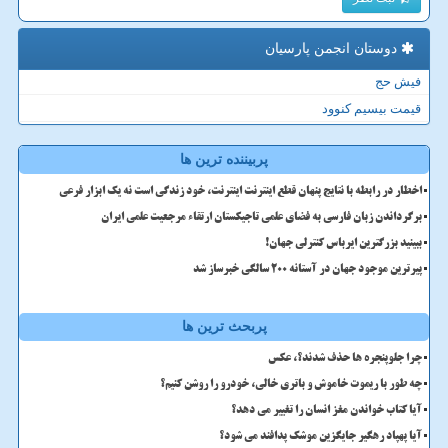
دوستان انجمن پارسیان
فیش حج
قیمت بیسیم کنوود
پربیننده ترین ها
اخطار در رابطه با نتایج پنهان قطع اینترنت اینترنت، خود زندگی است نه یک ابزار فرعی
برگرداندن زبان فارسی به فضای علمی تاجیکستان ارتقاء مرجعیت علمی ایران
ببینید بزرگترین ایرباس کنترلی جهان!
پیرترین موجود جهان در آستانه ۲۰۰ سالگی خبرساز شد
پربحث ترین ها
چرا جلوپنجره ها حذف شدند؟، عکس
چه طور با ریموت خاموش و باتری خالی، خودرو را روشن کنیم؟
آیا کتاب خواندن مغز انسان را تغییر می دهد؟
آیا پهپاد رهگیر جایگزین موشک پدافند می شود؟