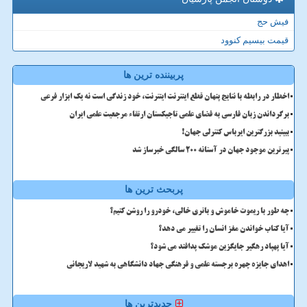
فیش حج
قیمت بیسیم کنوود
پربیننده ترین ها
اخطار در رابطه با نتایج پنهان قطع اینترنت اینترنت، خود زندگی است نه یک ابزار فرعی
برگرداندن زبان فارسی به فضای علمی تاجیکستان ارتقاء مرجعیت علمی ایران
ببینید بزرگترین ایرباس کنترلی جهان!
پیرترین موجود جهان در آستانه ۲۰۰ سالگی خبرساز شد
پربحث ترین ها
چه طور با ریموت خاموش و باتری خالی، خودرو را روشن کنیم؟
آیا کتاب خواندن مغز انسان را تغییر می دهد؟
آیا پهپاد رهگیر جایگزین موشک پدافند می شود؟
اهدای جایزه چهره برجسته علمی و فرهنگی جهاد دانشگاهی به شهید لاریجانی
جدیدترین ها