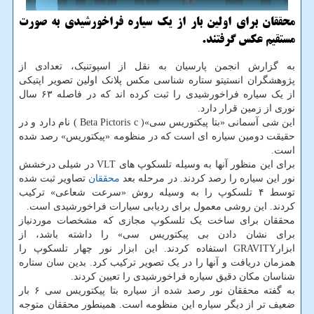
محققان برای اولین بار از یك سیاره فراخورشیدی به صورت
مستقیم عكس گرفتند.
به گزارش انجمن پارسیان به نقل از اسپوتنیک، تعدادی از
پژوهشگران انستیتو ستاره شناسی مکس پلانک اولین تصویر اپتیکی
از یک سیاره فراخورشیدی را ثبت کرده اند که در فاصله ۶۳ سال
نوری از زمین قرار دارد.
این شی آسمانی «بتا پیکتوریس سی»( Beta Pictoris c ) نام دارد و در
حقیقت دومین سیاره ای است که در منظومه «پیکتوریس» رصد شده
است.
برای این منظور آنها به وسیله تلسکوپ های VLT در شیلی درخشش
نور این سیاره را رصد کردند. در مرحله بعد
محققان
تصاویر ثبت شده
توسط ۴ تلسکوپ را به وسیله روش «سرعت شعاعی» ترکیب
کردند. این روشی معمول برای ردیابی سیارات فراخورشیدی است.
محققان برای ساخت یک تلسکوپ مجازی که مشخصات موردنیاز
برای نشان دادن بی پیکتوریس سی» را داشته باشد، از
ابزارGRAVITY استفاده کردند. این ابزار نور چهار تلسکوپ را
همزمان دریافت و آنها را در یک تصویر ترکیب کرد. بدین سان ستاره
شناسان مکان دقیق سیاره فراخورشیدی را تعیین کردند.
به گفته محققان نور رصد شده از سیاره بتا پیکتوریس سی ۶ بار
ضعیف تر از دیگر سیاره این منظومه است. همینطور محققان متوجه