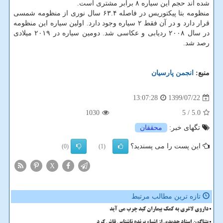
شده اند حجم این سیاره ۸ برابر مشتری است.
منظومه بتا پیکتوریس در فاصله ۶۳.۴ سال نوری از منظومه شمسی
قرار دارد و در آن فقط ۲ سیاره وجود دارد. اولین سیاره این منظومه
در سال ۲۰۰۸ ردیابی و عکاسی شد. دومین سیاره در ۲۰۱۹ میلادی
رصد شد.
منبع:
انجمن پارسیان
1399/07/22
13:07:28
1030
/ 5
5.0
تگهای خبر:
محققان
این پست را می پسندید؟
(0)
(1)
X
تازه ترین مطالب مرتبط
داروی لاغری به کمک بیماران کبد چرب می آید
پنتاگون اسناد جدیدی از اشیاء پرنده ناشناس فاش کرد