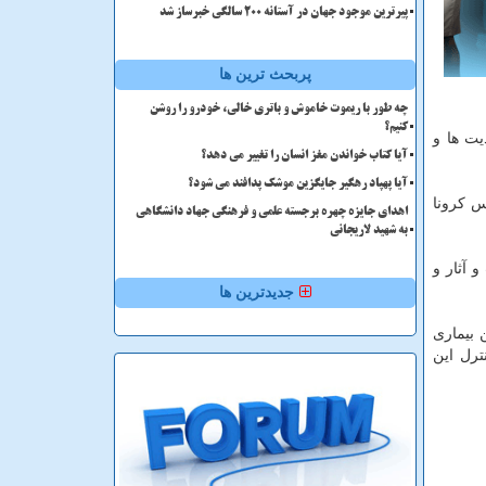
پیرترین موجود جهان در آستانه ۲۰۰ سالگی خبرساز شد
پربحث ترین ها
چه طور با ریموت خاموش و باتری خالی، خودرو را روشن
کنیم؟
 محدودیت ها و
آیا کتاب خواندن مغز انسان را تغییر می دهد؟
آیا پهپاد رهگیر جایگزین موشک پدافند می شود؟
س کرونا
اهدای جایزه چهره برجسته علمی و فرهنگی جهاد دانشگاهی
به شهید لاریجانی
 آثار و
جدیدترین ها
 بیماری
رل این