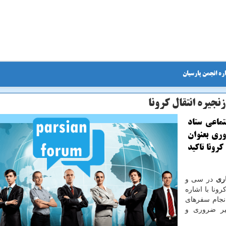
ره انجمن پارسیان
یره انتقال كرونا
تماعی ستاد
ری بعنوان
رونا تاكید
اری
در سی و
ونا با اشاره
انجام سفرهای
یر ضروری و