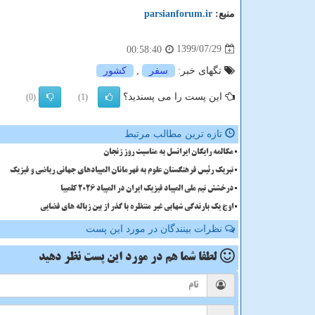
منبع:
parsianforum.ir
1399/07/29
00:58:40
تگهای خبر:
سفر
,
كشور
این پست را می پسندید؟
(0)
(1)
تازه ترین مطالب مرتبط
مکالمه رایگان ایرانسل به مناسبت روز زنجان
تبریک رئیس فرهنگستان علوم به قهرمانان المپیادهای جهانی ریاضی و فیزیک
درخشش تیم ملی المپیاد فیزیک ایران در المپیاد 2026 کلمبیا
اوج یک بارندگی شهابی غیر منتظره با گذر از بین زباله های فضایی
نظرات بینندگان در مورد این پست
لطفا شما هم
در مورد این پست
نظر دهید