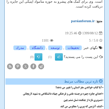
است. وی برای کمک های پیشرو به حوزه متامواد اپتیکی این جایزه را
دریافت کرده است.
منبع:
parsianforum.ir
1399/08/12
19:25:46
1101
/ 5
5.0
تگهای خبر:
تحقیقات
,
توسعه
,
دانشگاه
,
مدرك
این پست را می پسندید؟
(0)
(1)
X
تازه ترین مطالب مرتبط
آیا کتاب خواندن مغز انسان را تغییر می دهد؟
اهدای جایزه چهره برجسته علمی و فرهنگی جهاد دانشگاهی به شهید لاریجانی
تصویری تازه از جنگنده نسل ششم چین
کشف آنزیمی که پیری را معکوس می کند