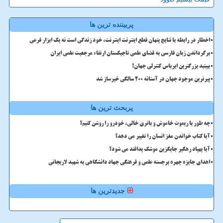
پربیننده ترین ها
اخطار در رابطه با نتایج پنهان قطع اینترنت اینترنت، خود زندگی است نه یک ابزار فرعی
برگرداندن زبان فارسی به فضای علمی تاجیکستان ارتقاء مرجعیت علمی ایران
ببینید بزرگترین ایرباس کنترلی جهان!
پیرترین موجود جهان در آستانه ۲۰۰ سالگی خبرساز شد
پربحث ترین ها
چه طور با ریموت خاموش و باتری خالی، خودرو را روشن کنیم؟
آیا کتاب خواندن مغز انسان را تغییر می دهد؟
آیا پهپاد رهگیر جایگزین موشک پدافند می شود؟
اهدای جایزه چهره برجسته علمی و فرهنگی جهاد دانشگاهی به شهید لاریجانی
جدیدترین ها