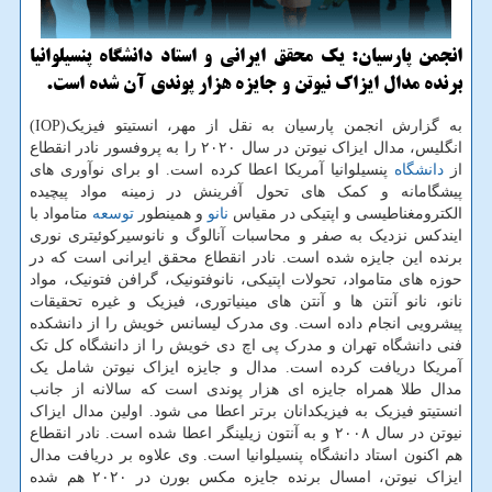
انجمن پارسیان: یك محقق ایرانی و استاد دانشگاه پنسیلوانیا
برنده مدال ایزاك نیوتن و جایزه هزار پوندی آن شده است.
به گزارش انجمن پارسیان به نقل از مهر، انستیتو فیزیک(IOP)
انگلیس، مدال ایزاک نیوتن در سال ۲۰۲۰ را به پروفسور نادر انقطاع
از
دانشگاه
پنسیلوانیا آمریکا اعطا کرده است. او برای نوآوری های
پیشگامانه و کمک های تحول آفرینش در زمینه مواد پیچیده
الکترومغناطیسی و اپتیکی در مقیاس
نانو
و همینطور
توسعه
متامواد با
ایندکس نزدیک به صفر و محاسبات آنالوگ و نانوسیرکوئیتری نوری
برنده این جایزه شده است. نادر انقطاع محقق ایرانی است که در
حوزه های متامواد، تحولات اپتیکی، نانوفتونیک، گرافن فتونیک، مواد
نانو، نانو آنتن ها و آنتن های مینیاتوری، فیزیک و غیره تحقیقات
پیشرویی انجام داده است. وی مدرک لیسانس خویش را از دانشکده
فنی دانشگاه تهران و مدرک پی اچ دی خویش را از دانشگاه کل تک
آمریکا دریافت کرده است. مدال و جایزه ایزاک نیوتن شامل یک
مدال طلا همراه جایزه ای هزار پوندی است که سالانه از جانب
انستیتو فیزیک به فیزیکدانان برتر اعطا می شود. اولین مدال ایزاک
نیوتن در سال ۲۰۰۸ و به آنتون زیلینگر اعطا شده است. نادر انقطاع
هم اکنون استاد دانشگاه پنسیلوانیا است. وی علاوه بر دریافت مدال
ایزاک نیوتن، امسال برنده جایزه مکس بورن در ۲۰۲۰ هم شده