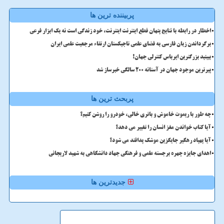
پربیننده ترین ها
اخطار در رابطه با نتایج پنهان قطع اینترنت اینترنت، خود زندگی است نه یک ابزار فرعی
برگرداندن زبان فارسی به فضای علمی تاجیکستان ارتقاء مرجعیت علمی ایران
ببینید بزرگترین ایرباس کنترلی جهان!
پیرترین موجود جهان در آستانه ۲۰۰ سالگی خبرساز شد
پربحث ترین ها
چه طور با ریموت خاموش و باتری خالی، خودرو را روشن کنیم؟
آیا کتاب خواندن مغز انسان را تغییر می دهد؟
آیا پهپاد رهگیر جایگزین موشک پدافند می شود؟
اهدای جایزه چهره برجسته علمی و فرهنگی جهاد دانشگاهی به شهید لاریجانی
جدیدترین ها