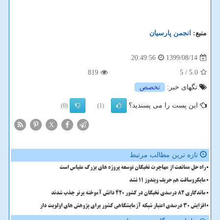
منبع:
انجمن پارسیان
1399/08/14
20:49:56
819
/ 5
5.0
تگهای خبر:
تخصص
این پست را می پسندید؟
(0)
(1)
X
تازه ترین مطالب مرتبط
راه حل ممانعت از مهاجرت نخبگان توسعه پروژه های بزرگ مقیاس است
مایکروسافت هم حریف ویندوز 11 نشد
ماندگاری 82 درصدی نخبگان در کشور 420 دانش آموخته برتر جذب شدند
افزایش 30 درصدی اعتبار شبکه آزمایشگاهی کشور برای پژوهش های اولویت دار