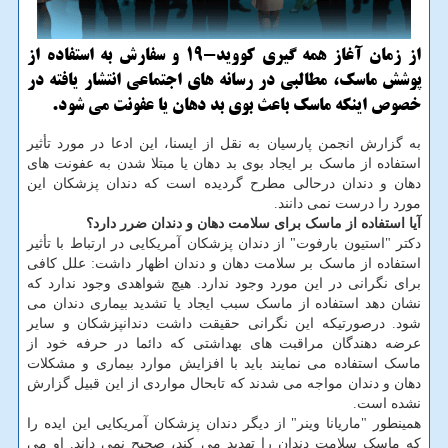
از زمان آغاز همه گیری كووید-۱۹ و سفارش به استفاده از
پوشش ماسك، مطالبی در رسانه های اجتماعی انتشار یافته در
خصوص اینكه ماسك باعث بوی بد دهان یا عفونت می شود.
به گزارش انجمن پارسیان به نقل از ایسنا، این ادعا در مورد تأثیر
استفاده از ماسک بر ایجاد بوی بد دهان یا مبتلا شدن به عفونت های
دهان و دندان درحالی مطرح گردیده است که دندان پزشکان این
مورد را درست نمی دانند.
آیا استفاده از ماسک برای سلامت دهان و دندان ضرر دارد؟
دکتر "استیون بارفوت" از دندان پزشکان آمریکایی در ارتباط با تأثیر
استفاده از ماسک بر سلامت دهان و دندان اظهار داشت: علل کافی
برای نگرانی در این مورد وجود ندارد. هیچ شواهدی وجود ندارد که
نشان دهد استفاده از ماسک سبب ایجاد یا تشدید بیماری دندان می
شود. درصورتیکه این نگرانی حقیقت داشت دندانپزشکان و سایر
عرضه دهندگان مراقبت های بهداشتی که دائما در حرفه خود از
ماسک استفاده می نمایند باید با افزایش موارد بیماری و مشکلات
دهان و دندان مواجه می شدند که تابحال مواردی از این قبیل گزارش
نشده است.
همینطور "ماریانا وینر" از دیگر دندان پزشکان آمریکایی این ایده را
که ماسک سلامت دندان را تهدید می کند، صحیح نمی داند. او می