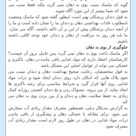
گوید که ماسک سبب بوی بد دهان نمی گردد بلکه فقط سبب می
شود که شما بیشتر از این مورد آگاه شوید.
به قول دندان پزشکان بهتر است اینطور گفته شود که ماسک وضعیت
نامطلوب عادات بهداشتی دهان و دندان ما را نشان داده است و ما را
از آنچه دندان پزشکان پیش از این بر آن تاکید داشتند، آگاه می سازد.
ما باید هر روز به مراقبت از دهان و دندان خود توجه کافی داشته
باشیم.
جلوگیری از بوی بد دهان
اگر ماسک باعث بوی بد دهان نمی گردد پس عامل بروز آن چیست؟
کارشناسان اعتقاد دارند که مواد غذایی باقی مانده در دهان، باکتری و
خشکی می تواند از عوامل اصلیِ این مشکل باشد.
به قول متخصصان، رعایت صحیح بهداشت دهان و دندان سبب می
شود پلاک هایی که امکان دارد روی دندان ایجاد شود و ذرات مواد
غذایی روی آنها قرار گیرد و شرایط مناسبی برای رشد باکتری ها
ایجاد نماید، از بین بروند. مسواک زدن و نخ دندان کشیدن روزانه کمک
زیادی به حفظ سلامت دهان و دندان و از بین بردن بوی بد دهان می
کند.
به گزارش مدیکال دیلی، همینطور مصرف مقدار زیادی آب سفارش
می شود. برای مقابله با خشکی دهان و پیشگیری از باقی ماندن
ذرات مواد غذایی در دهان در طول روز لازم است مقدار زیادی آب
مصرف شود.