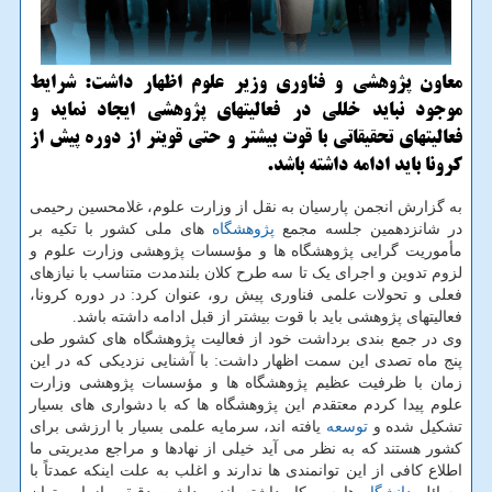
معاون پژوهشی و فناوری وزیر علوم اظهار داشت: شرایط
موجود نباید خللی در فعالیتهای پژوهشی ایجاد نماید و
فعالیتهای تحقیقاتی با قوت بیشتر و حتی قویتر از دوره پیش از
كرونا باید ادامه داشته باشد.
به گزارش انجمن پارسیان به نقل از وزارت علوم، غلامحسین رحیمی
در شانزدهمین جلسه مجمع
پژوهشگاه
های ملی کشور با تکیه بر
مأموریت گرایی پژوهشگاه ها و مؤسسات پژوهشی وزارت علوم و
لزوم تدوین و اجرای یک تا سه طرح کلان بلندمدت متناسب با نیازهای
فعلی و تحولات علمی فناوری پیش رو، عنوان کرد: در دوره کرونا،
فعالیتهای پژوهشی باید با قوت بیشتر از قبل ادامه داشته باشد.
وی در جمع بندی برداشت خود از فعالیت پژوهشگاه های کشور طی
پنج ماه تصدی این سمت اظهار داشت: با آشنایی نزدیکی که در این
زمان با ظرفیت عظیم پژوهشگاه ها و مؤسسات پژوهشی وزارت
علوم پیدا کردم معتقدم این پژوهشگاه ها که با دشواری های بسیار
تشکیل شده و
توسعه
یافته اند، سرمایه علمی بسیار با ارزشی برای
کشور هستند که به نظر می آید خیلی از نهادها و مراجع مدیریتی ما
اطلاع کافی از این توانمندی ها ندارند و اغلب به علت اینکه عمدتاً با