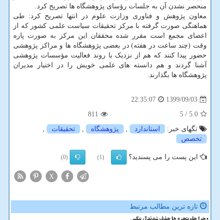
منحصر نشدن آن به جلسات رؤسای پژوهشگاه ها تصریح کرد.
معاون پژوهش و فناوری وزارت علوم در انتها تصریح کرد: طی
هماهنگی صورت گرفته با مرکز تحقیقات سیاست علمی کشور که از
اعضای مجمع است مقرر شده محققان این مرکز به صورت پاره
وقت (چند ساعت در هفته) در بعضی پژوهشگاه ها و مراکز پژوهشی
حضور پیدا کنند که هم از نزدیک با روند فعالیت مؤسسات پژوهشی
آشنا گردند و هم دانسته های علمی خویش را در اختیار مدیران
پژوهشگاه ها بگذارند.
1399/09/03
22:35:07
811
/ 5
5.0
تگهای خبر:
استاندارد
,
پژوهشگاه
,
تحقیقات
,
تخصص
این پست را می پسندید؟
(0)
(1)
X
تازه ترین مطالب مرتبط
چرا جلوپنجره ها حذف شدند؟، عکس