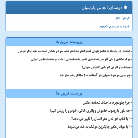
دوستان انجمن پارسیان
فیش حج
قیمت بیسیم کنوود
پربیننده ترین ها
اخطار در رابطه با نتایج پنهان قطع اینترنت اینترنت، خود زندگی است نه یک ابزار فرعی
برگرداندن زبان فارسی به فضای علمی تاجیکستان ارتقاء مرجعیت علمی ایران
ببینید بزرگترین ایرباس کنترلی جهان!
پیرترین موجود جهان در آستانه ۲۰۰ سالگی خبرساز شد
پربحث ترین ها
چرا جلوپنجره ها حذف شدند؟، عکس
چه طور با ریموت خاموش و باتری خالی، خودرو را روشن کنیم؟
آیا کتاب خواندن مغز انسان را تغییر می دهد؟
آیا پهپاد رهگیر جایگزین موشک پدافند می شود؟