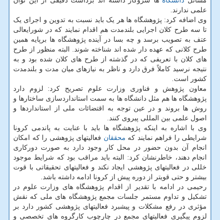
مسائل
دانشگاه
ها سروکار داشته اند برداشت دقیقی از این توان
علمی ندارند.
وی اضافه کرد: پژوهشگاه ها هر یک باید نسبت به تدوین و اجرای یک
تا سه طرح کلان اجرایی بلندمدت هم اقدام نمایند که در شورایعالی
عتف به تصویب برسد و چه بسا در آینده پژوهشگاه ها برپایه همین
طرح کلانی که عهده دار شده اند شناخته شوند. البته منظور از طرح
های کلان با تعریفی که در گذشته از طرح های کلان شده بود و به
نتیجه نرسید کاملاً فرق دارد و ناظر به نیازهای میان مدت و بلندمدت
کشور است.
معاون پژوهش و فناوری وزارت علوم تصریح کرد: لزوم دارد
پژوهشگاه ها هم مثل دانشگاه ها به سمت استانداردسازی ساختارها و
روش ها بروند و در عین توجه به اقتضائات ملی از استانداردها و
اصول علمی بین المللی پیروی کنند.
وی با اشاره به اینکه پژوهشگاه ها باید با عنایت به پاندمی کرونا
شرایطی را فراهم نمایند که
محققان
فعالیتهای پژوهشی را که امکان
انجام آن بدون حضور در محل کار وجود دارد به صورت دورکاری
انجام دهند، خاطرنشان کرد: البته باید مراقب بود که شرایط موجود
خللی در فعالیتهای پژوهشی ایجاد نکند و فعالیتهای تحقیقاتی با قوت
بیشتر و حتی قویتر از دوره پیش از کرونا ادامه داشته باشد.
رحیمی در ادامه با تقدیر از اقدام پژوهشگاه های وزارت علوم در
تشکیل و تداوم مستمر جلسات مجمع پژوهشگاه های ملی که نقش
مؤثری در رفع مشکلات و پیشبرد فعالیتهای پژوهشی کشور دارد بر
لزوم پیگیری فعالیتهای مجمع در چارچوب کارگروه های تخصصی و