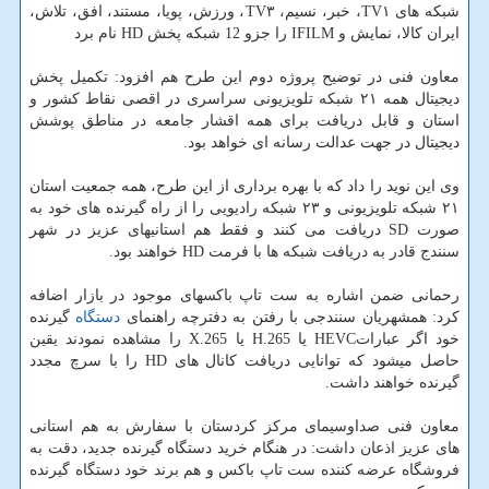
شبکه ­های TV۱، خبر، نسیم، TV۳، ورزش، پویا، مستند، افق، تلاش،
ایران کالا، نمایش و IFILM را جزو 12 شبکه پخش HD نام برد
معاون فنی در توضیح پروژه دوم این طرح هم افزود: تکمیل پخش
دیجیتال همه ۲۱ شبکه تلویزیونی سراسری در اقصی نقاط کشور و
استان و قابل دریافت برای همه اقشار جامعه در مناطق پوشش
دیجیتال در جهت عدالت رسانه ای خواهد بود.
وی این نوید را داد که با بهره برداری از این طرح، همه جمعیت استان
۲۱ شبکه تلویزیونی و ۲۳ شبکه رادیویی را از راه گیرنده های خود به
صورت SD دریافت می کنند و فقط هم استانی­های عزیز در شهر
سنندج قادر به دریافت شبکه ها با فرمت HD خواهند بود.
رحمانی ضمن اشاره به ست تاپ باکس­های موجود در بازار اضافه
کرد: همشهریان سنندجی با رفتن به دفترچه راهنمای
دستگاه
گیرنده
خود اگر عباراتHEVC یا H.265 یا X.265 را مشاهده نمودند یقین
حاصل میشود که توانایی دریافت کانال های HD را با سرچ مجدد
گیرنده خواهند داشت.
معاون فنی صداوسیمای مرکز کردستان با سفارش به هم استانی
های عزیز اذعان داشت: در هنگام خرید دستگاه گیرنده جدید، دقت به
فروشگاه عرضه کننده ست تاپ باکس و هم برند خود دستگاه گیرنده