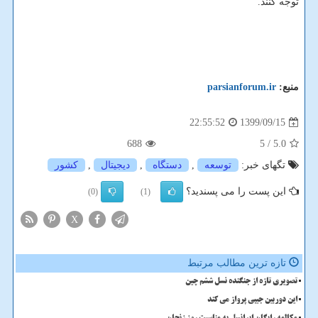
توجه کنند.
منبع:
parsianforum.ir
1399/09/15
22:55:52
688
/ 5
5.0
تگهای خبر:
توسعه
,
دستگاه
,
دیجیتال
,
كشور
این پست را می پسندید؟
(0)
(1)
X
تازه ترین مطالب مرتبط
تصویری تازه از جنگنده نسل ششم چین
این دوربین جیبی پرواز می کند