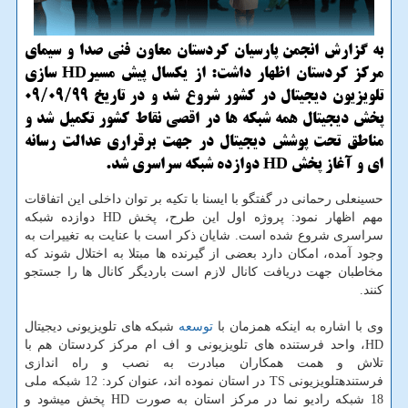
به گزارش انجمن پارسیان کردستان معاون فنی صدا و سیمای
مرکز کردستان اظهار داشت: از یکسال پیش مسیرHD سازی
تلویزیون دیجیتال در کشور شروع شد و در تاریخ 09/09/9۹
پخش دیجیتال همه شبکه ها در اقصی نقاط کشور تکمیل شد و
مناطق تحت پوشش دیجیتال در جهت برقراری عدالت رسانه
ای و آغاز پخش HD دوازده شبکه سراسری شد.
حسینعلی رحمانی در گفتگو با ایسنا با تکیه بر توان داخلی این اتفاقات
مهم اظهار نمود: پروژه اول این طرح، پخش HD دوازده شبکه
سراسری شروع شده است. شایان ذکر است با عنایت به تغییرات به
وجود آمده، امکان دارد بعضی از گیرنده ها مبتلا به اختلال شوند که
مخاطبان جهت دریافت کانال لازم است باردیگر کانال ها را جستجو
کنند.
وی با اشاره به اینکه همزمان با
توسعه
شبکه های تلویزیونی دیجیتال
HD، واحد فرستنده های تلویزیونی و اف ام مرکز کردستان هم با
تلاش و همت همکاران مبادرت به نصب و راه اندازی
فرستندهتلویزیونی TS در استان نموده اند، عنوان کرد: 12 شبکه ملی
18 شبکه رادیو نما در مرکز استان به صورت HD پخش می­شود و