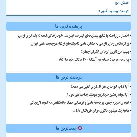
فیش حج
قیمت بیسیم کنوود
پربیننده ترین ها
اخطار در رابطه با نتایج پنهان قطع اینترنت اینترنت، خود زندگی است نه یک ابزار فرعی
برگرداندن زبان فارسی به فضای علمی تاجیکستان ارتقاء مرجعیت علمی ایران
ببینید بزرگترین ایرباس کنترلی جهان!
پیرترین موجود جهان در آستانه ۲۰۰ سالگی خبرساز شد
پربحث ترین ها
آیا کتاب خواندن مغز انسان را تغییر می دهد؟
آیا پهپاد رهگیر جایگزین موشک پدافند می شود؟
اهدای جایزه چهره برجسته علمی و فرهنگی جهاد دانشگاهی به شهید لاریجانی
هدیه یک میلیون دلاری برای بازیکنان GTA
جدیدترین ها