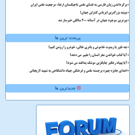
برگرداندن زبان فارسی به فضای علمی تاجیکستان ارتقاء مرجعیت علمی ایران
ببینید بزرگترین ایرباس کنترلی جهان!
پیرترین موجود جهان در آستانه ۲۰۰ سالگی خبرساز شد
پربحث ترین ها
چه طور با ریموت خاموش و باتری خالی، خودرو را روشن کنیم؟
آیا کتاب خواندن مغز انسان را تغییر می دهد؟
آیا پهپاد رهگیر جایگزین موشک پدافند می شود؟
اهدای جایزه چهره برجسته علمی و فرهنگی جهاد دانشگاهی به شهید لاریجانی
جدیدترین ها