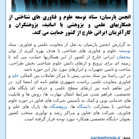
انجمن پارسیان: ستاد توسعه علوم و فناوری های شناختی از
همکاریهای علمی و پژوهشی با اساتید، پژوهشگران و
کارآفرینان ایرانی خارج از کشور حمایت می کند.
به گزارش انجمن پارسیان به نقل از معاونت علمی و فناوری، ستاد
توسعه
علوم و فناوری های شناختی با هدف بهره گیری از توان
محققان
ایرانی خارج از کشور از این همکاریها حمایت می کند تا
زمینه ای برای ترویج و ارتقای دانش علوم شناختی بخش طراحی،
ساخت و تامین تجهیزات و ابزارهای مورد نیاز این حوزه باشد.
در این راستا نیز ستاد مدتی پیش با مرکز تعاملات بین المللی
علم
و
فناوری معاونت علمی ریاست جمهوری تفاهم نامه ای امضا کرد. در
این تفاهم نامه نیز ارتقای سطح علمی و حرفه ای پایگاه های
تخصصی، فراهم شدن شرایط انتقال مهارت ها، روش ها و قابلیت
های خدماتی نوین و کمک به تأسیس شرکت های فناور در حوزه علوم
شناختی با مشارکت
دانشگاه
ها،
پژوهشگاه
ها، پارک های علم و
فناوری، شرکت های فناور و مراکز رشد و نوآوری منتخب کشور
بعنوان «پایگاه تخصصی همکار» مورد توجه قرار گرفته است.
منبع:
parsianforum.ir