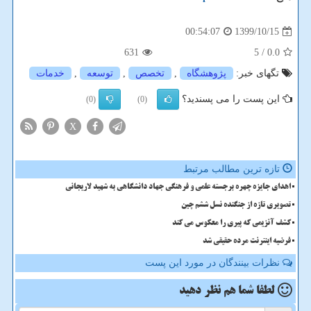
1399/10/15
00:54:07
631
/ 5
0.0
تگهای خبر:
پژوهشگاه
,
تخصص
,
توسعه
,
خدمات
این پست را می پسندید؟
(0)
(0)
X
تازه ترین مطالب مرتبط
اهدای جایزه چهره برجسته علمی و فرهنگی جهاد دانشگاهی به شهید لاریجانی
تصویری تازه از جنگنده نسل ششم چین
کشف آنزیمی که پیری را معکوس می کند
فرضیه اینترنت مرده حقیقی شد
نظرات بینندگان در مورد این پست
لطفا شما هم
نظر دهید