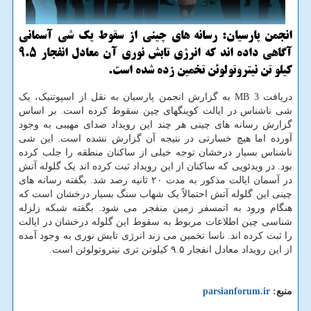
انجمن پارسیان: رسانه های چینی از سقوط یک شی آسمانی
آگاهی داده اند که انرژی تابش نوری آن معادل انفجار 9.5
کیلو تن نیتروتولوئن تخمین زده شده است.
دریافت 3 MB به گزارش انجمن پارسیان به نقل از اسپوتنیک، یک
شی ناشناس در ایالت کوینگهای چین سقوط کرده است. بر اساس
گزارش رسانه های چینی هر چند این رویداد صدای مهیبی به وجود
آورده اما هیچ خسارتی در نتیجه آن گزارش نشده است. این شی
ناشناس بسیار درخشان توجه خیلی از ساکنان منطقه را جلب کرده
بود. در ویدئویی که ساکنان از این رویداد ثبت کرده اند یک گلوله آتش
در آسمان ایالت مذکور به مدت ۲۰ ثانیه رصد شد. بگفته رسانه های
چینی این گلوله آتش احتمالاً یک شهاب سنگ بسیار درخشان است که
هنگام ورود به اتمسفر زمین منفجر می شود. بگفته شبکه زلزله
شناسی چین اطلاعات مربوط به سقوط این گلوله درخشان در ایالت
را ثبت کرده اند. ناسا تخمین می زند انرژی تابش نوری به وجود آمده
از این رویداد معادل انفجار ۹.۵ کیلوتن تری نیتروتولوئن است.
منبع:
parsianforum.ir