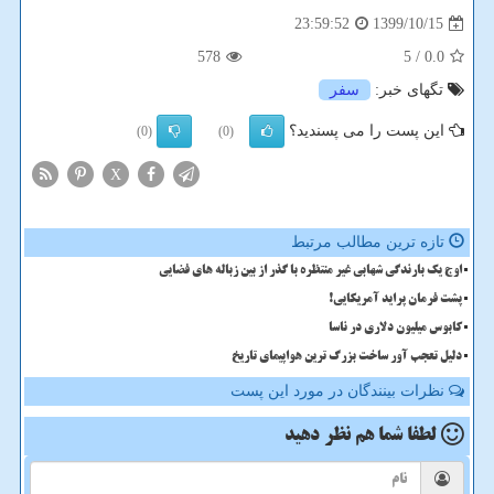
1399/10/15
23:59:52
578
/ 5
0.0
تگهای خبر:
سفر
این پست را می پسندید؟
(0)
(0)
X
تازه ترین مطالب مرتبط
اوج یک بارندگی شهابی غیر منتظره با گذر از بین زباله های فضایی
پشت فرمان پراید آمریکایی!
کابوس میلیون دلاری در ناسا
دلیل تعجب آور ساخت بزرگ ترین هواپیمای تاریخ
نظرات بینندگان در مورد این پست
لطفا شما هم
نظر دهید