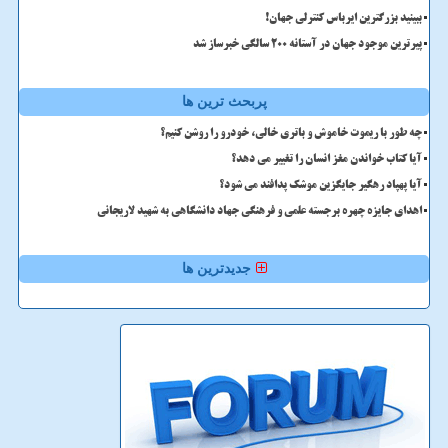
ببینید بزرگترین ایرباس کنترلی جهان!
پیرترین موجود جهان در آستانه ۲۰۰ سالگی خبرساز شد
پربحث ترین ها
چه طور با ریموت خاموش و باتری خالی، خودرو را روشن کنیم؟
آیا کتاب خواندن مغز انسان را تغییر می دهد؟
آیا پهپاد رهگیر جایگزین موشک پدافند می شود؟
اهدای جایزه چهره برجسته علمی و فرهنگی جهاد دانشگاهی به شهید لاریجانی
جدیدترین ها