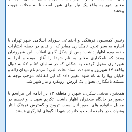
معابر شهر به واقع یک نیاز برای شهر است تا به محلات هویت
ببخشد.
رئیس کمیسیون فرهنگی و اجتماعی شورای اسلامی شهر تهران با
اشاره به سیر تحول نامگذاری معابر که از قدیم در حیطه اختیارات
بلدیه بوده اظهار داشت: پس از شکل گیری انقلاب، این شهروندان
بودند که نامگذاری معابر به نام شهدا را آغاز نموده و آنرا به
شهرداری محول کردند، به شکلی که در سالهای ۵۶ و ۵۷ به دنبال
واقعه ۱۷ شهریور و شهادت استاد نجات الهی ؛ مردم نام میدان ژاله و
خیابان ویلا را به نام شهدا تغییر داده که این اتفاقات موجب توجه به
مسئله نامگذاری بعنوان یک ارزش، رویکرد و نیاز شهر شد.
همچنین، مجتبی شکری، شهردار منطقه ۱۳ در ادامه این مراسم با
حضور در جایگاه سخنران اظهار داشت: تکریم شهیدان و تعظیم در
مقابل خانواده های صبور آنان سبب ترویج و گسترش فرهنگ ایثار
وشهادت در جامعه است و خانواده شهدا الگوهای ایثارگری هستند.