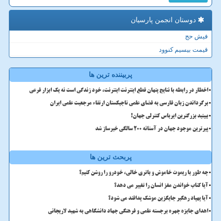
دوستان انجمن پارسیان
فیش حج
قیمت بیسیم کنوود
پربیننده ترین ها
اخطار در رابطه با نتایج پنهان قطع اینترنت اینترنت، خود زندگی است نه یک ابزار فرعی
برگرداندن زبان فارسی به فضای علمی تاجیکستان ارتقاء مرجعیت علمی ایران
ببینید بزرگترین ایرباس کنترلی جهان!
پیرترین موجود جهان در آستانه ۲۰۰ سالگی خبرساز شد
پربحث ترین ها
چه طور با ریموت خاموش و باتری خالی، خودرو را روشن کنیم؟
آیا کتاب خواندن مغز انسان را تغییر می دهد؟
آیا پهپاد رهگیر جایگزین موشک پدافند می شود؟
اهدای جایزه چهره برجسته علمی و فرهنگی جهاد دانشگاهی به شهید لاریجانی