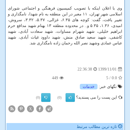
وی با اعلان اینکه با تصویب کمیسیون فرهنگی و اجتماعی شورای
اسلامی شهر تهران، ۱۱ معبر در این منطقه به نام شهدا، نامگذاری و
تغییر یافت، گفت: کوچه های ۶.۳۵، غزالی، ۵.۳۷، ۳.۳۲، سروش،
امیدی، ۱.۳۶، ۵.۳۵ و.. در محدوده منطقه ۱۳ بهنام شهید مدافع حرم
ابراهیم خلیلی، شهید شهرام مساوات، شهید سعادت آبادی، شهید
کاشفی، شهید سعید صادق منش، شهید داوود غیاث آبادی، شهید
عباس عمادی وشهید نصر الله رحمان زاده نامگذاری شد.
1399/11/01
22:36:38
449
/ 5
0.0
تگهای خبر:
خدمات
این پست را می پسندید؟
(0)
(0)
X
تازه ترین مطالب مرتبط