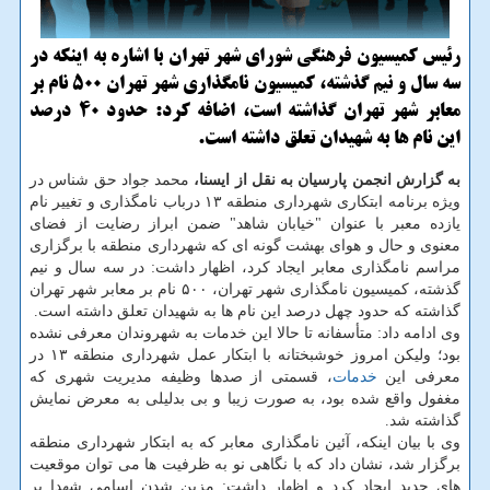
رئیس کمیسیون فرهنگی شورای شهر تهران با اشاره به اینکه در
سه سال و نیم گذشته، کمیسیون نامگذاری شهر تهران 500 نام بر
معابر شهر تهران گذاشته است، اضافه کرد: حدود 40 درصد
این نام ها به شهیدان تعلق داشته است.
به گزارش انجمن پارسیان به نقل از ایسنا،
محمد جواد حق شناس در
ویژه برنامه ابتکاری شهرداری منطقه ۱۳ درباب نامگذاری و تغییر نام
یازده معبر با عنوان "خیابان شاهد" ضمن ابراز رضایت از فضای
معنوی و حال و هوای بهشت گونه ای که شهرداری منطقه با برگزاری
مراسم نامگذاری معابر ایجاد کرد، اظهار داشت: در سه سال و نیم
گذشته، کمیسیون نامگذاری شهر تهران، ۵۰۰ نام بر معابر شهر تهران
گذاشته که حدود چهل درصد این نام ها به شهیدان تعلق داشته است.
وی ادامه داد: متأسفانه تا حالا این خدمات به شهروندان معرفی نشده
بود؛ ولیکن امروز خوشبختانه با ابتکار عمل شهرداری منطقه ۱۳ در
معرفی این
خدمات
، قسمتی از صدها وظیفه مدیریت شهری که
مغفول واقع شده بود، به صورت زیبا و بی بدلیلی به معرض نمایش
گذاشته شد.
وی با بیان اینکه، آئین نامگذاری معابر که به ابتکار شهرداری منطقه
برگزار شد، نشان داد که با نگاهی نو به ظرفیت ها می توان موقعیت
های جدید ایجاد کرد و اظهار داشت: مزین شدن اسامی شهدا بر