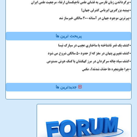
برگرداندن زبان فارسی به فضای علمی تاجیکستان ارتقاء مرجعیت علمی ایران
ببینید بزرگترین ایرباس کنترلی جهان!
پیرترین موجود جهان در آستانه ۲۰۰ سالگی خبرساز شد
پربحث ترین ها
کشف یک قمر ناشناخته با ساختاری عجیب در سیارک نیسا
کشف تغییری پنهان در مغز که از حدود 50 سالگی شروع می شود
کشف سیاه چاله سرگردان در مرز کهکشان با کمک هوش مصنوعی
چرا جلوپنجره ها حذف شدند؟، عکس
جدیدترین ها