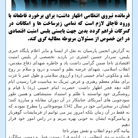
فرمانده نیروی انتظامی اظهار داشت: برای برخورد قاطعانه با
ورود قاچاق لازم است که تمامی زیرساخت ها و امکانات در
گمرکات فراهم گردد بدین جهت بایستی پلیس امنیت اقتصادی
در این خصوص از مسئولان مربوطه مطالبه گری کند.
به گزارش انجمن پارسیان به نقل از ایسنا و بنابر اعلام پایگاه خبری
پلیس، سردار حسین اشتری در بازدید تخصصی از پلیس امنیت
اقتصادی ناجا ضمن گرامی داشت یاد و خاطره شهدای دفاع مقدس،
انقلاب اسلامی، شهدای عرصه نظم و امنیت و درود و سلام بر روح
بلند و ملکوتی امام خمینی (ره) و آرزوی سلامتی و طول عمر با عزت
برای مقام معظم رهبری و عرض تبریک به مناسبت فرا رسیدن ایام
الله دهه فجر اظهار داشت: حضرت امام خمینی (ره) با قیام و
روشنگری خود توانستند با ظلم و استبداد ستمشاهی و همین طور
سودجویی های آمریکای جنایتکار در آن دوران مقابله و مبارزه کنند؛
ایشان در سخنرانی خود در سال 1342 موضوعاتی را مطرح نمودند که
نه فقط در آن زمان بلکه امروز نیز می توانیم از فرمایشات گوهربار
و پیامبرگونه ایشان به خوبی بهره ببریم و در راس امور خود قرار
دهیم.
بیانیه گام دوم انقلاب و نقش موثر ناجا
فرمانده نیروی انتظامی در ادامه فرا رسیدن چهل و دومین سالگرد