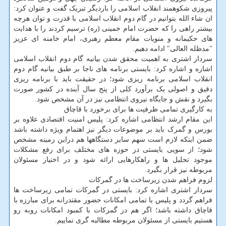
پیروزی شکوهمند انقلاب اسلامی را باردیگر تبریک گفت و عنوان کرد:
ان شاء الله بتوانیم در گام دوم انقلاب اسلامی با قدرت و توان هرچه
بیشتر راهی را که حضرت امام خمینی (ره) ترسیم کردند را با هدایت
های حکیمانه و منویات مقام معظم رهبری، امام خامنه ای عزیز
"مدظله العالی" ادامه دهیم.
سردار اشتری به اهمیت محقق شدن بیانیه گام دوم انقلاب اسلامی
اشاره و اشاره کرد: بایستی برنامه های ناجا بر طبق بیانیه گام دوم
انقلاب اسلامی برنامه ریزی شود؛ در حقیقت باید با برنامه ریزی
دقیق و اصولی یک برآورد کلی از پنج سال آینده در کشور صورت
بگیرد و نقش و جایگاه نیروی انتظامی نیز در آن مشخص شود.
به کارگیری تمامی ظرفیت ها برای برخورد با قاچاق
این مقام ارشد انتظامی اشاره کرد: پلیس امنیت اقتصادی علاوه بر
بورس و گمرک باید بر موضوعات دیگر نیز اهتمام ویژه داشته باشد
ضمن اینکه لازم است سهم سایر دستگاهها هم دراین زمینه مشخص
شود؛ از سویی بایستی در حوزه های مختلف برای رفع مشکلات
موجود تحلیل ها و راهکارهایی ارائه شود و در اختیار مسئولان
مربوطه نیز قرار بگیرد.
لزوم فراهم شدن زیرساخت ها در گمرکات
سردار اشتری اشاره کرد: بایستی در گمرکات تمامی زیرساخت ها
فراهم گردد و پلیس با تمامی امکانات حضور مقتدرانه برای مبارزه با
قاچاق داشته باشد؛ اگر هم در گمرکات با کمبود امکانات روبه رو
هستیم بایستی از مسئولان مربوطه مطالبه گری نماییم.