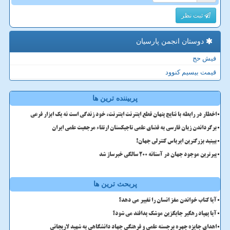
ثبت نظر
دوستان انجمن پارسیان
فیش حج
قیمت بیسیم کنوود
پربیننده ترین ها
اخطار در رابطه با نتایج پنهان قطع اینترنت اینترنت، خود زندگی است نه یک ابزار فرعی
برگرداندن زبان فارسی به فضای علمی تاجیکستان ارتقاء مرجعیت علمی ایران
ببینید بزرگترین ایرباس کنترلی جهان!
پیرترین موجود جهان در آستانه ۲۰۰ سالگی خبرساز شد
پربحث ترین ها
آیا کتاب خواندن مغز انسان را تغییر می دهد؟
آیا پهپاد رهگیر جایگزین موشک پدافند می شود؟
اهدای جایزه چهره برجسته علمی و فرهنگی جهاد دانشگاهی به شهید لاریجانی