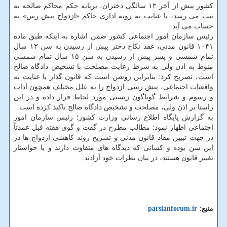
کشور پیش از آخر ۱۳ سالگی دختران، برپایه حکم محاکم صالحه به
ثبت می رسد، با عنایت به رویه اداری حاکم «ازدواج پیش رس» به
حساب می آید.
رئیس سازمان امور اجتماعی کشور ضمن اشاره به اینکه طبق ماده
۱۰۴۱ قانون مدنی، عقد نکاح دختر پیش از رسیدن به سن ۱۳ سال
تمام شمسی و پسر پیش از رسیدن به سن ۱۵ سال تمام شمسی
منوط به اذن ولی به شرط رعایت مصلحت با تشخیص دادگاه صالح
است، تصریح کرد: بنابراین روشن است که قانون گذار با عنایت به
واقعیات اجتماعی، پیش رسی ازدواج را به علل مختلف همچون آداب
و رسوم و شرایط گوناگون زیستی مورد لحاظ قرار داده و در این
راستا بر اذن ولی، مصلحت و تشخیص دادگاه صالح تاکید کرده است.
به گزارش پایگاه اطلاع رسانی وزارت کشور؛ رئیس سازمان امور
اجتماعی اظهار نمود: مطالب مطرح در گفت و گوی هفته قبل عمدتاً
در جهت تبیین مفاد قانون مدنی و تشریح روند کاهشی ازدواج ها در
این سن بوده و کسانی که دیدگاه های متفاوت دارند و یا خواستار
تغییر قانون هستند، در بیان نظرات خود آزادند.
منبع:
parsianforum.ir