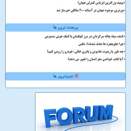
ببینید بزرگترین ایرباس کنترلی جهان!
پیرترین موجود جهان در آستانه ۲۰۰ سالگی خبرساز شد
پربحث ترین ها
کشف سیاه چاله سرگردان در مرز کهکشان با کمک هوش مصنوعی
چرا جلوپنجره ها حذف شدند؟، عکس
چه طور با ریموت خاموش و باتری خالی، خودرو را روشن کنیم؟
آیا کتاب خواندن مغز انسان را تغییر می دهد؟
جدیدترین ها