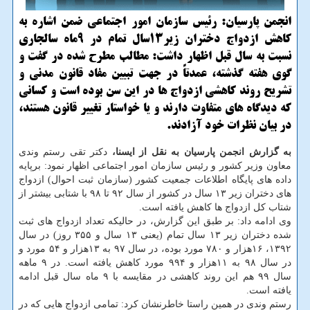
انجمن پارسیان: رئیس سازمان امور اجتماعی ضمن اشاره به
کاهش ازدواج دختران زیر۱۳سال تمام در ۹ماه سالجاری
نسبت به سال قبل اظهار داشت: مطالب مطرح شده در گفت و
گوی هفته گذشته، عمدتاً در جهت تبیین مفاد قانون مدنی و
تشریح روند کاهشی ازدواج ها در این سن بوده است و کسانی
که دیدگاه های متفاوت دارند و یا خواستار تغییر قانون هستند،
در بیان نظرات خود آزادند.
به گزارش انجمن پارسیان به نقل از ایسنا،
دکتر تقی رستم وندی
معاون وزیر کشور و رئیس سازمان امور اجتماعی اظهار نمود: برپایه
داده های پایگاه اطلاعات جمعیت کشور (سازمان ثبت احوال) ازدواج
های دختران زیر ۱۳ سال در کشور از سال ۹۲ تا ۹۸ با شتابی بیشتر از
شتاب کل ازدواج ها کاهش یافته است.
وی ادامه داد: بر طبق این گزارش، در حالیکه تعداد ازدواج های ثبت
شده دختران زیر ۱۳ سال تمام (یعنی ۱۳ سال و ۳۵۵ روز) در سال
۱۳۹۲، ۱۶هزار و ۷۸۰ مورد بوده، در سال ۹۷ به ۱۳هزار و ۵۴ مورد و
در سال ۹۸ به ۱۱هزار و ۹۹۴ مورد کاهش یافته است. در ۹ ماهه
سال ۹۹ هم این روند کاهشی در مقایسه با ۹ ماه سال قبل ادامه
یافته است.
رستم وندی در همین راستا خاطرنشان کرد: تمامی ازدواج هایی که در