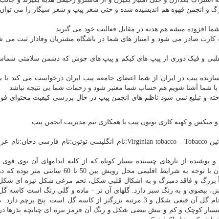
گ و انجمن قهوه هم اندیشیده شده و حتی شعر پیپ و شعر سیگار را می توان
شما افزوده میشه هم هدیه در مقابل فعالیت خود می گیرید
ک کارت صادر می شود و امتیاز های شما در باشگاه مشتریان وفادار ثبت می ش
تقلبی و فیک دوری از پیپ های کیکم و پیپ های جوش که دشمن سلامتی شم
ازنده پیپ در ایران از شما اعضای جامعه پیپ ایران درخواست می کند با ی
 با شما آشنا شویم هم حساب شما معتبر شود و زحمات شما بی نتیجه نباشد
خته و تبلیغ نمی شود ناظم های انجمن پیپ در حال بررسی کیفیت محتوای فو
 ميكس و كهنه كاری توتون پيپ با همکاری تیم مدیریت انجمن پیپ
سیب زمینی Solanaceae:تیره Nicotiana Tabacum L.:نام لاتین Virginian tobacco - Tobacco:نام انگلیسی توتون:نام فار
اع یک تا 2 متر (گاهی بیشتر) و پوشیده از تارهای چسبنده بسیار کوتاه که از کلیه اندامهای آن بوی قو
استشمام می شود. این گیاه ریشه راست دارد که طول آن با توجه به شرایط اقلیمی محل رویش بین 50
ون نسبتاً بزرگ و فاقد دمبرگ و به اشکال قلبی شکل، تخم مرغی شکل نیزه ای شکل
، بیضوی و به رنگ سبز دارد. گلهای آن نر – ماده و گلی رنگ است کاسه گل 
ای شکل، منتهی به 5 تقسیم نوک تیز (غالباً نامساوی) و جام گل آن قیفی شکل و 3 مرتبه بزرگتر از کاسه گل است. پنج 
 بسیار کوچک و کم و بیش بیضی شکل و رنگ آن قرمز تیره ای چنانچه بذرها د