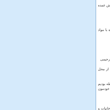
قش عمده
با مواد
 از محل
طه بودیم
 خودمون
انیات و