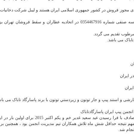
ای مجوز فروش در کشور جمهوری اسلامی ایران هستند و لیبل شرکت دخانیات ا
پاسارگاد تاباک دارای مجوز عمده فروشی دخانیات با شناسه صنفی شماره 0354467916 در اتحادیه عطاران و سقط فر
مرطوب تقدیم می گردد.
تاباک می باشد.
ن
ر ايران
يران
شی و استند پيپ و جار توتون و زيردستي توتون با برند پاسارگاد تاباک می باش
نجمن پیپ ایران پاسارگادتاباک
مفتخر است که در مراسمی در مورخه 9 مهرماه 1394 مصادف با فرا رسیدن عید سعید غدیر خم و یکم ا
م نتیجه حداقل شش ماه تلاش همکاران تیم مدیریت انجمن بود ، همچنین برا
نجام شد.