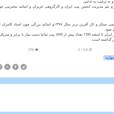
 نه ترغيب به تدخين
م تيم مديريت انجمن پيپ ايران و كارگروهی عزيزان و اساتيد محترمی چو
تیم طراح و سازنده پاسارگادتاباک با مدیریت ماسترو رحیمی مبتکر و کار آفرین برتر سال ۱۳۹۷و اساتید بزرگی چون
م شود.
ماسترو رحيمی از شروع به طراحی و ساخت اولین پیپ در ایران تا اسفند 1399 تعداد بیش از 1890 پیپ تماما دست ساز با 
يش گذاشته است.
576
/ 5
5.0
واره
X