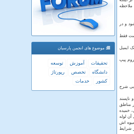
 ملاحظه
ود و در
است فقط
ک ایمیل
موضوع های انجمن پارسیان
روم پیپ
تحقیقات
آموزش
توسعه
دانشگاه
تخصص
رپورتاژ
كشور
خدمات
سی دخان:نام عربی شرح
ی و ناپسند
 تا 60 سانتی متر بوده که در مناطق
، خمیده
آن لوله
پرچم دارد. میوه اش
ر شرایط