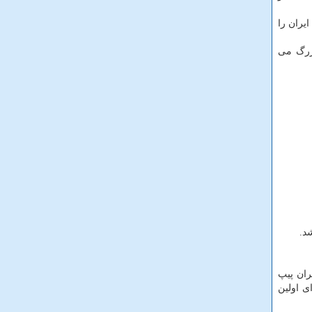
یران را
وشان تهران بزرگ می
د.
کتبر 2015 برای اولین بار در ایران پیپ
ی اولین