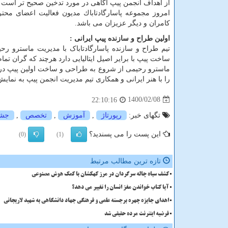
از اهداف انجمن پيپ آگاهی در مورد تدخين صحيح تر است و
امروز مجموعه پاسارگادتاباك مديون فعاليت اعضای محتر
كامران و ديگر عزيزان می باشد.
اولین طراح و سازنده پیپ ایرانی :
ساخت پیپ با برایر اصیل ایتالیایی دارد هرچند که گران تما
را با هنر ایرانی و همكاری تيم مديريت انجمن پيپ به نما
1400/02/08
22:10:16
تگهای خبر:
رپورتاژ
,
آموزش
,
تخصص
,
جشن
این پست را می پسندید؟
(0)
(1)
تازه ترین مطالب مرتبط
کشف سیاه چاله سرگردان در مرز کهکشان با کمک هوش مصنوعی
آیا کتاب خواندن مغز انسان را تغییر می دهد؟
اهدای جایزه چهره برجسته علمی و فرهنگی جهاد دانشگاهی به شهید لاریجانی
فرضیه اینترنت مرده حقیقی شد