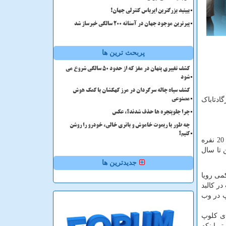
ببینید بزرگترین ایرباس کنترلی جهان!
پیرترین موجود جهان در آستانه ۲۰۰ سالگی خبرساز شد
پربحث ترین ها
کشف تغییری پنهان در مغز که از حدود 50 سالگی شروع می
شود
کشف سیاه چاله سرگردان در مرز کهکشان با کمک هوش
پاسارگادتاباک
مصنوعی
چرا جلوپنجره ها حذف شدند؟، عکس
چه طور با ریموت خاموش و باتری خالی، خودرو را روشن
کنیم؟
5 - راه اندازی اولین انجمن تخصصی پیپ در ایران که باعث گرد آمدن هنرمندان دنیای پیپ در جلسه های دورهمی و حضوری اعضا تیم 20 نفره
 تا سال
جدیدترین ها
می رویا
ر کالبد
پ در وب
ای کلوپ
ر اینکه