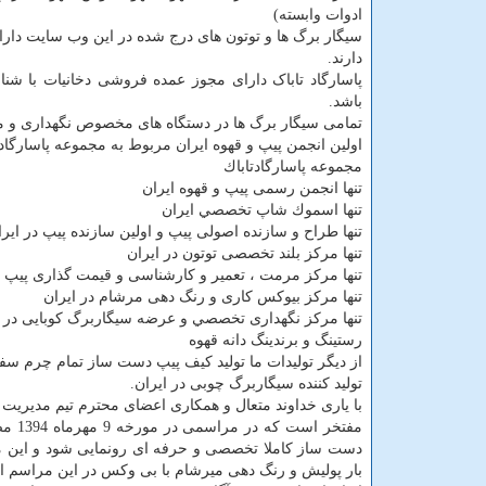
ادوات وابسته)
سیگار برگ ها و توتون های درج شده در این وب سایت دار
دارند.
باشد.
تمامی سیگار برگ ها در دستگاه های مخصوص نگهداری و 
اولین انجمن پیپ و قهوه ایران مربوط به مجموعه پاسارگاد
مجموعه پاسارگادتاباك
تنها انجمن رسمی پيپ و قهوه ايران
تنها اسموك شاپ تخصصي ايران
تنها طراح و سازنده اصولی پيپ و اولين سازنده پيپ در ايرا
تنها مركز بلند تخصصی توتون در ايران
تنها مركز مرمت ، تعمير و كارشناسی و قيمت گذاری پيپ د
تنها مركز بيوكس كاری و رنگ دهی مرشام در ايران
تنها مركز نگهداری تخصصي و عرضه سيگاربرگ كوبايی در ا
رستينگ و برندينگ دانه قهوه
از دیگر تولیدات ما تولید کیف پیپ دست ساز تمام چرم سفار
تولید کننده سیگاربرگ چوبی در ایران.
با یاری خداوند متعال و همکاری اعضای محترم تیم مدیریت ا
دست ساز کاملا تخصصی و حرفه ای رونمایی شود و این مه
بار پولیش و رنگ دهی میرشام با بی وکس در این مراسم ا