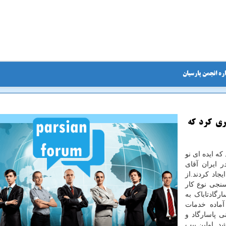
ره انجمن پارسیان
یری كرد كه
ه ایده ای نو
ر ایران آقای
اد کردند.از
سنجی نوع کار
 شد.پاسارگادتاباک به
ماده خدمات
ی پاسارگاد و
ی باشد .اولين پيپ