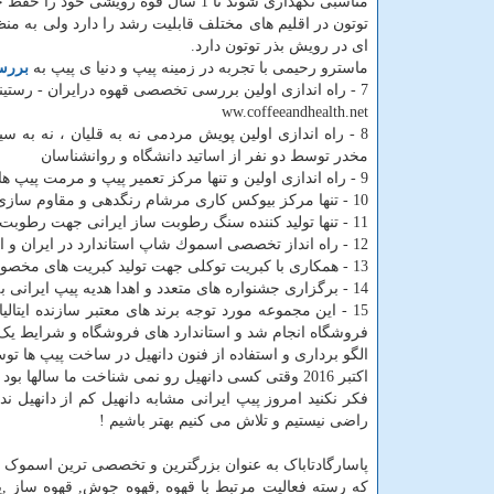
مناسبی نگهداری شوند تا 1 سال قوه رویشی خود را حفظ خواهند کرد. نیاز اکولوژیکی
توتون در اقلیم های مختلف قابلیت رشد را دارد ولی به م
ای در رویش بذر توتون دارد.
ماسترو رحیمی با تجربه در زمینه پیپ و دنیا ی پیپ به
بررس
7 - راه اندازی اولین بررسی تخصصی قهوه درایران - رستينگ و برندينگ دانه قهوه
ww.coffeeandhealth.net
8 - راه اندازی اولین پویش مردمی نه به قلیان ، نه به س
مخدر توسط دو نفر از اساتيد دانشگاه و روانشناسان
9 - راه اندازی اولین و تنها مرکز تعمیر پیپ و مرمت پیپ های کلکسیونی در ایران
10 - تنها مركز بيوكس كاری مرشام رنگدهی و مقاوم سازی مرشام
11 - تنها توليد كننده سنگ رطوبت ساز ايرانی جهت رطوبت دهی به توتون
12 - راه انداز تخصصی اسموك شاپ استاندارد در ايران و امور مرتبط با نگهداری و آموزش تخصصی عرضه و نگهداری سيگاربرگ
13 - همكاری با كبريت توكلی جهت تولید كبريت های مخصوص پيپ و سيگاربرگ كه طرح های زيبای روی كبريت با ايده های خاص ماسترو رحيمی
14 - برگزاری جشنواره های متعدد و اهدا هدیه پیپ ایرانی به دوست دارن و علاقه مندان به دنیای پیپ
15 - این مجموعه مورد توجه برند های معتبر سازنده ایتا
فروشگاه انجام شد و استاندارد های فروشگاه و شرایط یک
الگو برداری و استفاده از فنون دانهیل در ساخت پیپ ها ت
اکتبر 2016 وقتی کسی دانهیل رو نمی شناخت ما ساله
فکر نکنید امروز پیپ ایرانی مشابه دانهیل کم از دانهیل ن
راضی نیستیم و تلاش می کنیم بهتر باشیم !
پاسارگادتاباک به عنوان بزرگترین و تخصصی ترین اسموک
که رسته فعالیت مرتبط با قهوه ,قهوه جوش, قهوه ساز ,پی