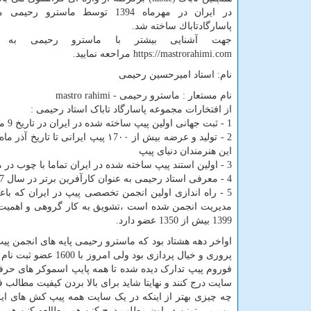
در ايران در مهرماه 1394 توسط ماسترو 
پاسارگادتاباك ساخته شد.
جهت آشنایی بیشتر با ماسترو رحیمی به
https://mastrorahimi.com مراحعه نمایید.
نام: استاد اميرحسين رحيمى
نام مستعار : ماسترو رحیمی - mastro rahimi
از افتخارات مجموعه پاسارگاد تاباک استاد رحیمی :
1 - ثبت جهانی اولین پیپ ساخته شده در ايران در تاریخ 9 مهر ماه 1394 اولین پیپ تماما دست ساز با برایر و متریال ایتالیایی با هنر ایرانی
این هنرمندان دنیای پیپ
3 - اولین استند پیپ ساخته شده در ایران تماما با چوب در مدل های 12 تایی و 18 تايی و اشكال مختلف هنری
4 - معرفی استاد رحیمی به عنوان کارآفرین برتر در سال 1397
مدیریت انجمن شده است ،تشويق به كار گروهی و اهميت به 
1399 بیش از 1350 عضو دارد.
اواخر دهه هشتاد بود که ماسترو رحیمی پایه های انجمن پیپ 
پروری و خیال پردازی بود ولی امروز با 1600 عضو ثبت نام شده در وب سایت
فوروم پیپ تدارک دیده شده تا همه پایپ اسموکر های حرفه
سایت درج کنند و نهایتا شاید برای بالا بردن کیفیت مطالب
چه چیزی بهتر از اینکه در یک سایت همه پیپ کش های ایرا
پیپ می تونن در اون مطلب درج کنن هم مطالعه کنن هم به ا