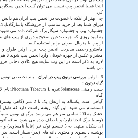
اینجا فقط انجمن پیپ نیست می توان گفت انجمن سیگاربر
کرد
چی بهتر از اینکه با عضویت در انجمن پیپ ایران هم دانش 
aبرای شما بعد از خرید مناسب از فروشگاه پاسارگادتابا
جشنواره پیپ و جشنواره سیگاربرگ شرکت داده می شوید
به امید روزی که جهت تدخین صحیح و دوری از پیپ های 
از پیپ با متریال اصولی برایر استفاده کنیم
ماسترو رحیمی مدیریت انجمن پیپ ایران اولین طراح و س
معتبر و عکس از چهره خودتان وارد انجمن پیپ شوید تا هم
لازم به ذکر است در این وب سایت هیچ کالای دخانی فرو
می باشند .
6 - اولین
بررسی توتون پیپ در ایران
- بلند تخصصی توتون و
گیاه توتون :
گیاه
گیاهی است یکساله به ارتف
خشک به 200 سانتی متر هم می رسد. برگهای توت
(وسط برگ انحنا دارد) و یا صاف دیده می شود. ساقه آغوش
پوشینه ، بیضوی و محتوی دانه های (بذر) بسیار است. بذر