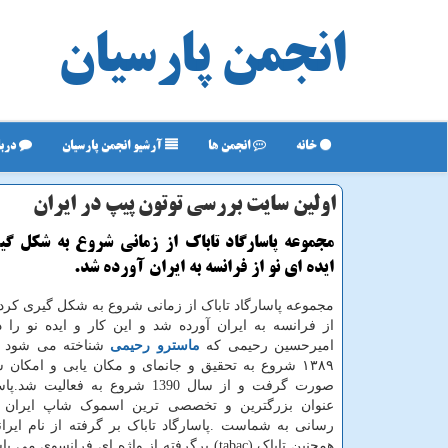
انجمن پارسیان
خانه
انجمن ها
آرشیو انجمن پارسیان
دربا
اولین سایت بررسی توتون پیپ در ایران
مجموعه پاسارگاد تاباك از زمانی شروع به شكل گ
ایده ای نو از فرانسه به ایران آورده شد.
مجموعه پاسارگاد تاباک از زمانی شروع به شکل گیری کرد ک
از فرانسه به ایران آورده شد و این کار و ایده نو را د
اميرحسين رحيمی كه
ماسترو رحيمی
شناخته می شود ایج
١٣٨٩ شروع به تحقیق و جانمای و مکان یابی و امکان 
صورت گرفت و از سال 1390 شروع به فعالیت
عنوان بزرگترین و تخصصی ترین اسموک شاپ ایران آ
رسانی به شماست .پاسارگاد تاباک بر گرفته از نام ایران
همچنین تاباک (tabac) برگرفته از واژه ای فرانسوی م