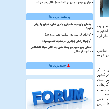
پیرترین موجود جهان در آستانه ۲۰۰ سالگی خبرساز شد
پربحث ترین ها
چه طور با ریموت خاموش و باتری خالی، خودرو را روشن
 و ۲۰ میکروگرم دریافت نمودند و یک
کنیم؟
اشتیم و
آیا کتاب خواندن مغز انسان را تغییر می دهد؟
فاز اول
آیا پهپاد رهگیر جایگزین موشک پدافند می شود؟
اهدای جایزه چهره برجسته علمی و فرهنگی جهاد دانشگاهی
 زایی دُز ۱۰ میکروگرم در آنالیز بینابینیِ
به شهید لاریجانی
ی در گروه
جدیدترین ها
 که دُز
در کشور
 مبنای
ریقایی
ژن مورد
لا مشخص
 تا سپس