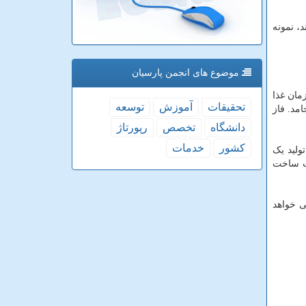
ه بررسی شدند، نمونه
موضوع های انجمن پارسیان
مان غذا
تحقیقات
آموزش
توسعه
 طول می انجامد. فاز
دانشگاه
تخصص
رپورتاژ
كشور
خدمات
ولید یک
جهیزات ساخت
ی خواهد