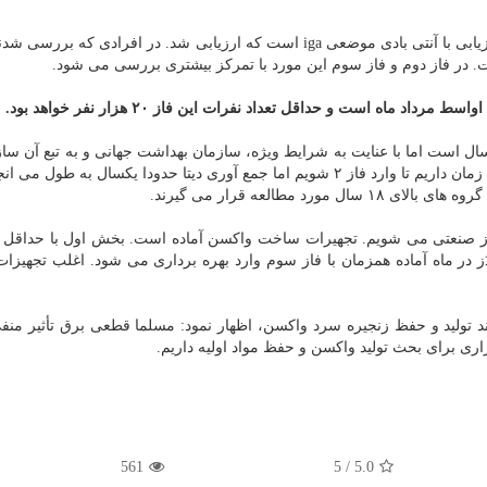
فلاح تصریح کرد: در دُز استنشاقی این واکسن تنها روش ارزیابی با آنتی بادی موضعی iga است که ارزیابی شد. در افرادی ک
 در فاز دوم و فاز سوم این مورد با تمرکز بیشتری بررسی می شود.
د ماه است و حداقل تعداد نفرات این فاز ۲۰ هزار نفر خواهد بود.
ال است اما با عنایت به شرایط ویژه، سازمان بهداشت جهانی و به تبع آن ساز
و دارو موافقت کردند با آنالیز بینابینی فاز اول حدودا دو ماه زمان داریم تا وارد فاز ۲ شویم اما جمع آوری دیتا حدودا یکسال به
فاز صنعتی می شویم. تجهیرات ساخت واکسن آماده است. بخش اول با حداقل ت
 ماه و بخش دوم با تولید بیشتر از ۵ میلیون دُز در ماه آماده همزمان با فاز سوم وارد بهره برداری می شود. اغلب ت
ند تولید و حفظ زنجیره سرد واکسن، اظهار نمود: مسلما قطعی برق تأثیر منف
اری برای بحث تولید واکسن و حفظ مواد اولیه داریم.
561
/ 5
5.0