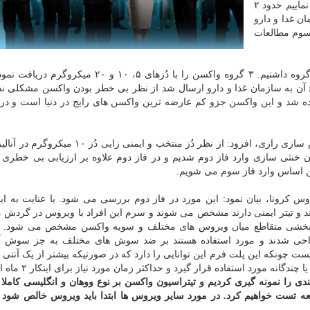
کنترل قرار دارند و واکسن دریافت می کنند. پیشبینی می نماییم حدود ۲
ان غذا و دارو
سوم مطالعات
وی ادامه داد: در فاز اول مطالعه ۱۳۳ نفر داوطلب در ۴ گروه داشتیم. ۳ گروه واکسن را با دُزهای ۵، ۱۰
نتایج آن به سازمان غذا و دارو ارسال شد از نظر بی خطر بودن واکسن مشکلی ند
ه شد و این واکسن جزو کم عارضه ترین واکسن های رایج در دنیا است و در 
معاون تحقیقات و فناوری موسسه تحقیقات واکسن و سرم سازی رازی، افزود: از نظر دُز منتخب و ایمنی
تر آنتی بادی در آزمون خنثی سازی وارد فاز دوم شدیم و در فاز دوم علاوه بر ارزیابی بی خطر
ین اساس وارد فاز سوم می شویم.
 کرونا، بیان نمود: این مورد در فاز دوم بررسی می شود. با عنایت به این
 تیتر ایمنی دارند مشخص می شوند و سرم این افراد با ویروس در گردش 
ثربخشی متقاطع میان ویروس های مختلف و سویه واکسن مشخص می شود. بر
راحی شدند و مورد استفاده هستند بر ضد سوش های مختلف به جز سوش آف
ست چونکه این پلت فرم این توانایی را دارد که در صورتیکه بیشتر از یک آنتی 
نه مورد استفاده قرار گیرد و حداکثر زمان مورد نیاز برای اینکار ۲ ماه است.
ی را نمونه گیری کردیم و تیتراسیون واکسن بر نوع ووهان و انگلیسی کام
عه تست خواهیم کرد. در مورد سایر ویروس ها ابتدا باید ویروس خالص شود