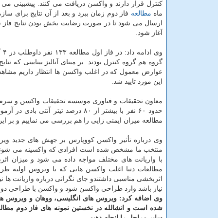
ماه
مطالعه
فاز دوم زمان ببرد و بعد از آن نتایج برای سازم
ارسال می شود تا در صورت رضایت بخش بودن نتایج فاز 
آغاز شود.
گروه هم گروه کنترل بودند. بر مبنای آنالیز بینابینی که 
عوارض معمول که در اغلب واکسن ها انتظار داریم مشاهد
این مورد تایید شد.
حدود ۶۰ نفر با بیشتر از ۸۰ درصد تی
مطالعه میران ایمنی زایی را هم بررسی می نماییم و بر ا
وی درباره تأثیر واکسن کووپارس بر جهش های جدید ویروس
منتخب ما مشخص شده است افرادی که واکسینه می شوند و
با واریانت های مختلف مواجه داده می شود و میزان ا
مطالعات دنیا اغلب واکسن هایی که با ویروس اولیه ط
اثربخشی مناسبی داشتندو جای نگرانی درباره واریانت ها نی
نیاز باشد وارد طراحی واکسن شود و واکسن با طراحی دو یا چندگا
وی اضافه کرد: ویروس های انگلیسی، ووهان و ویروس هند
شده است و انشالله در نخستین نمونه های فاز دوم مطال
سایر مراحل را انجام دهیم.