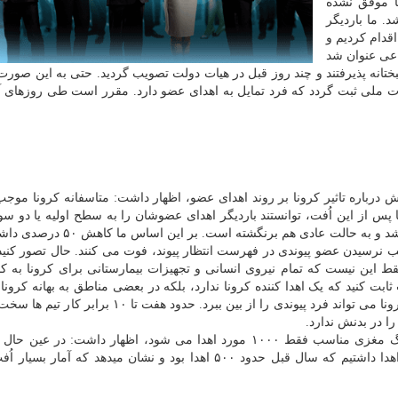
ا موفق نشده
. ما باردیگر
قدام کردیم و
اعی عنوان شد
شبختانه پذیرفتند و چند روز قبل در هیات دولت تصویب گردید. حتی به این صور
ت ملی ثبت گردد که فرد تمایل به اهدای عضو دارد. مقرر است طی روزهای آی
 درباره تاثیر کرونا بر روند اهدای عضو، اظهار داشت: متاسفانه کرونا موج
پس از این اُفت، توانستند باردیگر اهدای عضوشان را به سطح اولیه یا دو 
اولیه بازگردانند. در ایران متاسفانه آمار اهدای عضو نصف شد و به حالت عادی هم ب
رده بودیم که روزی هفت تا ۱۰ نفر به سبب نرسیدن عضو پیوندی در فهرست انتظار پیوند، فوت می کنند. حال تصور ک
این نیست که تمام نیروی انسانی و تجهیزات بیمارستانی برای کرونا به کا
نید که یک اهدا کننده کرونا ندارد، بلکه در بعضی مناطق به بهانه کرونا 
اُفت کرده است. البته باید توجه کرد که حتی یک ویروس کرونا می تواند فرد پیوندی را از بین ببرد. حدود 
ا در بدنش ندارد.
اهدای عضو در کل کشور داریم. دوسال قبل ۱۰۷۸ مورد اهدا داشتیم که سال قبل حدود ۵۰۰ اهدا بود و نشان میدهد که 