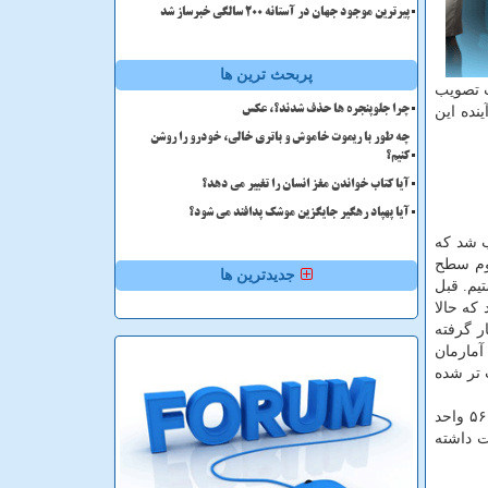
پیرترین موجود جهان در آستانه ۲۰۰ سالگی خبرساز شد
پربحث ترین ها
ت تصویب
نده این
چرا جلوپنجره ها حذف شدند؟، عکس
چه طور با ریموت خاموش و باتری خالی، خودرو را روشن
کنیم؟
آیا کتاب خواندن مغز انسان را تغییر می دهد؟
آیا پهپاد رهگیر جایگزین موشک پدافند می شود؟
ب شد که
سوم سطح
جدیدترین ها
رنگشته است. بر این اساس ما کاهش ۵۰ درصدی داشتیم. قبل
نید که حالا
ر گرفته
آمارمان
هفت تا ۱۰ برابر کار تیم ها سخت تر شده
نجفی زاده با اعلان اینکه سالانه از ۳۰۰۰ مورد بالقوه مرگ مغزی مناسب فقط ۱۰۰۰ مورد اهدا می شود، اظهار داشت: در عین حال ۵۶ واحد
آمار بسیار اُفت داشته