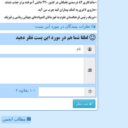
ماندگاری 82 درصدی نخبگان در کشور 420 دانش آموخته برتر جذب شدند
داروی لاغری به کمک بیماران کبد چرب می آید
تبریک رئیس فرهنگستان علوم به قهرمانان المپیادهای جهانی ریاضی و فیزیک
نظرات بینندگان در مورد این پست
لطفا شما هم
در مورد این پست
نظر دهید
= ۱ بعلاوه ۲
ثبت نظر
مطالب انجمن