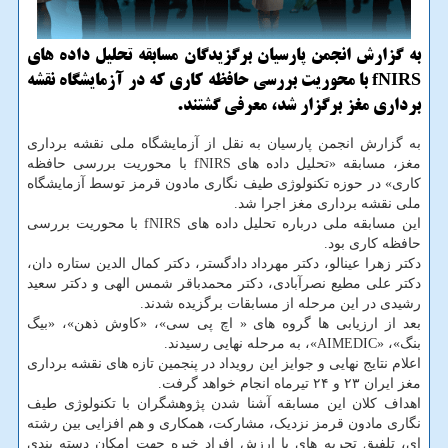
به گزارش انجمن پارسیان برگزیدگان مسابقه تحلیل داده های
fNIRS با محوریت بررسی حافظه کاری که در آزمایشگاه نقشه
برداری مغز برگزار شد، معرفی گشتند.
به گزارش انجمن پارسیان به نقل از آزمایشگاه ملی نقشه برداری
مغز، مسابقه «تحلیل داده های fNIRS با محوریت بررسی حافظه
کاری» در حوزه تکنولوژی طیف نگاری مادون قرمز توسط آزمایشگاه
ملی نقشه برداری مغز اجرا شد.
این مسابقه ملی درباره تحلیل داده های fNIRS با محوریت بررسی
حافظه کاری بود.
دکتر زهرا عینالو، دکتر مهرداد دادگستر، دکتر کمال الدین ستاره دان،
دکتر علی مطیع نصرآبادی، دکتر محمدباقر شمس الهی و دکتر سعید
رشیدی در این مرحله از مسابقات برگزیده شدند.
بعد از ارزیابی ها گروه های « اچ پی سی»، «کاوش ذهن»، «بیگ
بنگ»، «AIMEDIC»، به مرحله نهایی رسیدند.
اعلام نتایج نهایی و جوایز این رویداد در پنجمین تازه های نقشه برداری
مغز ایران ۲۳ و ۲۴ تیرماه انجام خواهد گرفت.
اهداف کلان این مسابقه آشنا شدن پژوهشگران با تکنولوژی طیف
نگاری مادون قرمز نزدیک، مشارکت، همکاری و هم افزایی بین رشته
ای، تلفیق تجربه های با ارزش افراد خبره جهت امکان دسته بندی