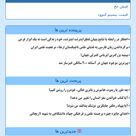
فیش حج
قیمت بیسیم کنوود
پربیننده ترین ها
اخطار در رابطه با نتایج پنهان قطع اینترنت اینترنت، خود زندگی است نه یک ابزار فرعی
برگرداندن زبان فارسی به فضای علمی تاجیکستان ارتقاء مرجعیت علمی ایران
ببینید بزرگترین ایرباس کنترلی جهان!
پیرترین موجود جهان در آستانه ۲۰۰ سالگی خبرساز شد
پربحث ترین ها
چه طور با ریموت خاموش و باتری خالی، خودرو را روشن کنیم؟
آیا کتاب خواندن مغز انسان را تغییر می دهد؟
آیا پهپاد رهگیر جایگزین موشک پدافند می شود؟
اهدای جایزه چهره برجسته علمی و فرهنگی جهاد دانشگاهی به شهید لاریجانی
جدیدترین ها