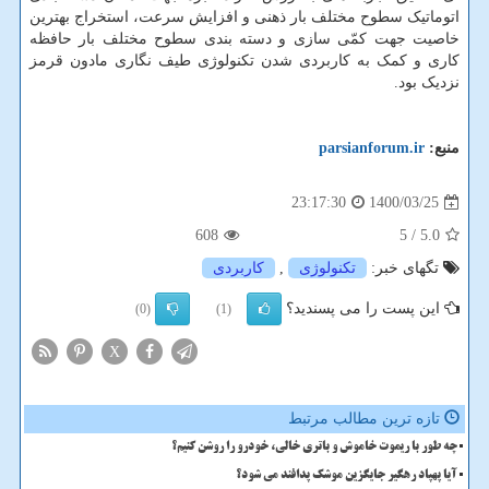
اتوماتیک سطوح مختلف بار ذهنی و افزایش سرعت، استخراج بهترین
خاصیت جهت کمّی سازی و دسته بندی سطوح مختلف بار حافظه
کاری و کمک به کاربردی شدن تکنولوژی طیف نگاری مادون قرمز
نزدیک بود.
منبع:
parsianforum.ir
1400/03/25
23:17:30
608
/ 5
5.0
تگهای خبر:
تكنولوژی
,
كاربردی
این پست را می پسندید؟
(0)
(1)
X
تازه ترین مطالب مرتبط
چه طور با ریموت خاموش و باتری خالی، خودرو را روشن کنیم؟
آیا پهپاد رهگیر جایگزین موشک پدافند می شود؟