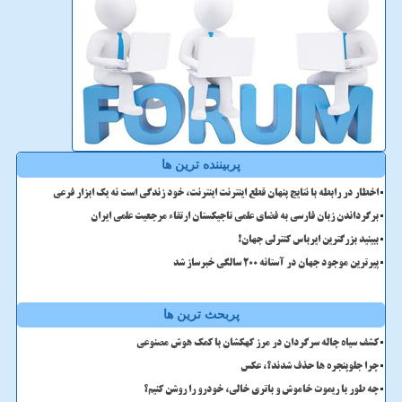
پربیننده ترین ها
اخطار در رابطه با نتایج پنهان قطع اینترنت اینترنت، خود زندگی است نه یک ابزار فرعی
برگرداندن زبان فارسی به فضای علمی تاجیکستان ارتقاء مرجعیت علمی ایران
ببینید بزرگترین ایرباس کنترلی جهان!
پیرترین موجود جهان در آستانه ۲۰۰ سالگی خبرساز شد
پربحث ترین ها
کشف سیاه چاله سرگردان در مرز کهکشان با کمک هوش مصنوعی
چرا جلوپنجره ها حذف شدند؟، عکس
چه طور با ریموت خاموش و باتری خالی، خودرو را روشن کنیم؟