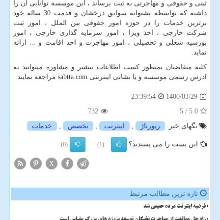
ثبتی و حقوقی و مهاجرتی به ثبت برساند ، این موسسه توانایی آن را
داشته که بواسطه پشتوانه سوابق درخشان و قدمت 30 ساله خود
برترین خدمات را در حوزه امور حقوقی بین الملل ، امور ثبت
شرکت خارجی ، اخذ ویزا ، امور سرمایه گذاری خارجی ، امور
بورسیه شغلی و تحصیلی ، امور مهاجرت و اخذ اقامت و ... ارائه
نماید
.
کلیه متقاضیان بمنظور کسب اطلاعات بیشتر و مشاوره میتوانند به
ادرس رسمی موسسه و یا نشانی اینترنتی
sabtta.com
مراجعه نمایند.
1400/03/29
23:39:54
732
/ 5
5.0
تگهای خبر:
رپورتاژ
,
اینترنت
,
تخصص
,
خدمات
این پست را می پسندید؟
(0)
(1)
X
تازه ترین مطالب مرتبط
فرضیه اینترنت مرده حقیقی شد
راه حل ممانعت از مهاجرت نخبگان توسعه پروژه های بزرگ مقیاس است