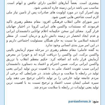
بیشتری است. بعضاً آمارهای اعلامی دارای تناقض و ابهام است.
مناسب می باشد دراین زمینه چاره اندیشی شود.
وی اصرار کرد در مورد اولویت های صادرات پس از تامین نیاز ملی
لازم است شاخص هایی تعیین شود.
دبیر شورای عالی انقلاب فرهنگی افزود: مقام معظم رهبری تاکید
فرمودند که مستندات واکسن های ایرانی کرونا در اختیار جهانیان
قرار گیرد. معنای این سخن حکیمانه اعلام توانایی دانشمندان ایرانی
و عدم ایجاد انحصار در زمینه دانش دارو و درمان است. از منظر
اندیشه اسلامی ما نسبت به جان همگان مسئولیت اجتماعی داریم و
در این امر مرز بندی انسانی وجود ندارد.
به گفته عاملی؛ مقام معظم رهبری در مرحله سوم آزمایش بالینی
واکسن برکت، این واکسن را دریافت کرده اند و خودرا در معرض
آزمایش قرار داده اند اضافه کرد: حکیم معظم انقلاب با تزریق
واکسن ایرانی برکت، ضمن احترام و اعتماد به دستاورد دانشمندان
ایرانی سبب تقویت اعتماد ملی به با اهمیت ترین تولید ایرانی یعنی
تولید در رابطه با سلامت و درمان شدند. در شرایطی که برخی از
مردم جامعه تولید خارجی را بر تولید داخلی ترجیح می دهند ولی
سیره عملی ایشان سبب اعتماد و ترجیح نسبت به با اهمیت ترین
تولید یعنی تولیدات در رابطه با سلامت مردم شد.
منبع:
parsianforum.ir