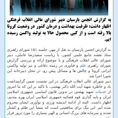
به گزارش انجمن پارسیان دبیر شورای عالی انقلاب فرهنگی
اظهار داشت: ظرفیت بهداشت و درمان کشور در وضعیت کرونا
بالا رفته است و از کپی محصول حالا به تولید واکسن رسیده
ایم.
به گزارش انجمن پارسیان به نقل از مهر، جلسه ۱۵۱ شورای راهبری
ستاد نقشه جامع علمی کشور، با ریاست سعیدرضا عاملی، دبیر
شورای عالی انقلاب فرهنگی و با موضوع ارائه و بررسی گزارش
شورای راهبری
علم
و فناوری در زمینه دفاعی و نیز تولید واکسن
ایرانی کرونا و چالش ها و مسائل پیش رو، در محل دبیرخانه این
شورا اجرا شد.
دبیر شورای عالی انقلاب فرهنگی در این نشست ضمن گرامیداشت
یاد و خاطره شهید آیت الله دکتر بهشتی، با تاکید بر این که ما امروز
از
خدمات
شهید بهشتی در تدوین قانون اساسی جمهوری اسلامی
ایران و پایه گذاری قوه قضائیه جمهوری اسلامی ایران بهره مندیم،
اظهار داشت: البته از ادامه اندیشه ورزی و نوآوری ایشان محروم
شده ایم. این ننگ برای منافقینی است که منشأ این ظلم و کشتار
شدند و سرمایه های بزرگ انسانی و الهی بسیاری را مورد ترور قرار