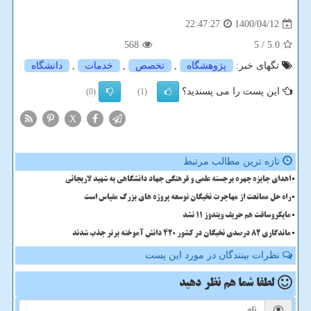
1400/04/12
22:47:27
568
/ 5
5.0
تگهای خبر:
پژوهشگاه
,
تخصص
,
خدمات
,
دانشگاه
این پست را می پسندید؟
(0)
(1)
X
تازه ترین مطالب مرتبط
اهدای جایزه چهره برجسته علمی و فرهنگی جهاد دانشگاهی به شهید لاریجانی
راه حل ممانعت از مهاجرت نخبگان توسعه پروژه های بزرگ مقیاس است
مایکروسافت هم حریف ویندوز 11 نشد
ماندگاری 82 درصدی نخبگان در کشور 420 دانش آموخته برتر جذب شدند
نظرات بینندگان در مورد این پست
لطفا شما هم
نظر دهید