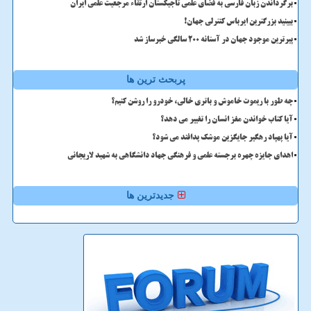
برگرداندن زبان فارسی به فضای علمی تاجیکستان ارتقاء مرجعیت علمی ایران
ببینید بزرگترین ایرباس کنترلی جهان!
پیرترین موجود جهان در آستانه ۲۰۰ سالگی خبرساز شد
پربحث ترین ها
چه طور با ریموت خاموش و باتری خالی، خودرو را روشن کنیم؟
آیا کتاب خواندن مغز انسان را تغییر می دهد؟
آیا پهپاد رهگیر جایگزین موشک پدافند می شود؟
اهدای جایزه چهره برجسته علمی و فرهنگی جهاد دانشگاهی به شهید لاریجانی
جدیدترین ها