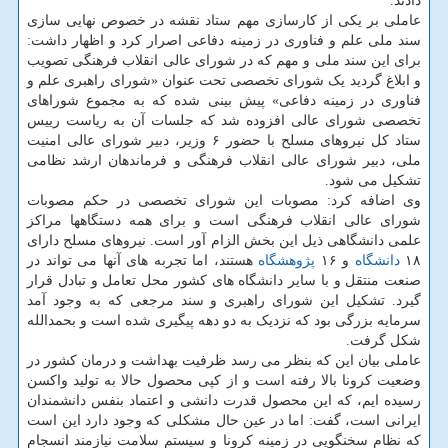
دادند.
عاملی بر یکی از کارسازی مهم ستاد نقشه در خصوص نهایی سازی
سند ملی علم و فناوری در زمینه دفاعی اصرار کرد و اظهار داشت:
برای این سند ملی و مهم که در شورای عالی انقلاب فرهنگی تصویب
و ابلاغ گردید یک شورای تخصصی تحت عنوان «شورای راهبری علم و
فناوری در زمینه دفاعی» پیش بینی شده که به مجموع شوراهای
تخصصی شورای عالی افزوده شد که جلسات آن به ریاست رییس
ستاد کل نیروهای مسلح با حضور ۶ وزیر، دبیر شورای عالی امنیت
ملی، دبیر شورای عالی انقلاب فرهنگی و فرماندهان ارشد نظامی
تشکیل می شود.
وی اضافه کرد: مصوبات این شورای تخصصی در حکم مصوبات
شورای عالی انقلاب فرهنگی است و برای همه دستگاهها مراکز
علمی دانشگاهی ذیل این بخش الزام آور است. نیروهای مسلح دارای
۱۸
دانشگاه
و ۱۶
پژوهشگاه
هستند، اما تجربه های آنها می تواند در
صنعت منتقل و با سایر دانشگاه های کشور محل تعامل و تبادل قرار
گیرد. تشکیل این شورای راهبری و سند مرجعی که به وجود آمد
سرمایه بزرگی بود که نزدیک به دو دهه پیگیری شده است و بحمدالله
شکل گرفت.
عاملی بیان این که بنظر می رسد ظرفیت بهداشت و درمان کشور در
وضعیت کرونا بالا رفته است و از کپی محصول حالا به تولید واکسن
رسیده ایم، که این محصول قدرت دانشی و اعتماد بنفس دانشمندان
ایرانی است، گفت: اما در عین حال مشکلی که وجود دارد این است
که نظام سخنگویی در زمینه کرونا و سیستم سلامت نیازمند انسجام