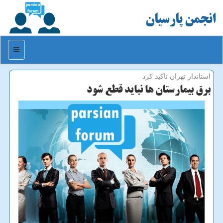
انجمن پارسیان
منو
استاندار تهران تاكید كرد
برق بیمارستان ها نباید قطع شود