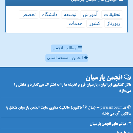
تحقیقات
آموزش
توسعه
دانشگاه
تخصص
رپورتاژ
كشور
خدمات
مطالب انجمن
انجمن : صفحه اصلی
انجمن پارسیان
تالار گفتگوی ایرانیان : پارسیان فروم اندیشه‌ها را به اشتراک می‌گذارد و دانش را
می‌سازد
parsianforum.ir - (سال 96 تاکنون) مالکیت معنوی سایت انجمن پارسیان متعلق به
مالکین آن می باشد
میانبرهای انجمن پارسیان