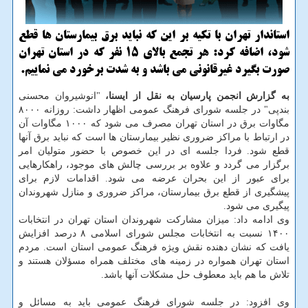
استاندار تهران با تکیه بر این که نباید برق بیمارستان ها قطع
شود، اضافه کرد: هر تجمع بالای ۱۵ نفر که در استان تهران
صورت بگیرد غیرقانونی می باشد و به شدت برخورد می نماییم.
به گزارش انجمن پارسیان به نقل از ایسنا،
"انوشیروان محسنی
بندپی" در جلسه شورای فرهنگ عمومی اظهار داشت: روزانه ۸۰۰۰
مگاوات برق در استان تهران مصرف می شود که ۱۰۰۰ مگاوات آن
در ارتباط با مراکز ضروری نظیر بیمارستان ها است که نباید برق آنها
قطع شود. فردا جلسه ای در این خصوص با حضور متولیان امر
برگزار می گردد و علاوه بر بررسی چالش های موجود، راهکارهایی
برای عبور از این بحران عرضه می شود. اقدامات لازم برای
پیشگیری از قطع برق بیمارستان، مراکز ضروری و منازل شهروندان
پیگیری می شود.
وی ادامه داد: میزان مشارکت شهروندان استان تهران در انتخابات
۱۴۰۰ نسبت به انتخابات مجلس شورای اسلامی ۸ درصد افزایش
یافت که نشان دهنده نقش ویژه فرهنگ عمومی استان است. مردم
استان تهران همواره در زمینه های مختلف همراه مسؤلان هستند و
تلاش ما هم باید معطوف حل مشکلات آنها باشد.
وی افزود: در جلسه شورای فرهنگ عمومی باید به مسائل و