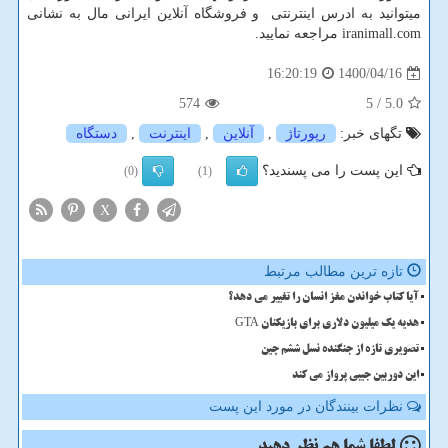
میتوانید به ادرس اینترنتی و فروشگاه آنلاین ایرانی مال به نشانی
iranimall.com
مراجعه نمایید.
1400/04/16
16:20:19
574
/ 5
5.0
تگهای خبر:
رپورتاژ
,
آنلاین
,
اینترنت
,
دستگاه
این پست را می پسندید؟
(0)
(1)
X
تازه ترین مطالب مرتبط
آیا کتاب خواندن مغز انسان را تغییر می دهد؟
هدیه یک میلیون دلاری برای بازیکنان GTA
تصویری تازه از جنگنده نسل ششم چین
این دوربین جیبی پرواز می کند
نظرات بینندگان در مورد این پست
لطفا شما هم
نظر دهید