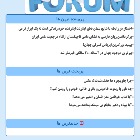
پربیننده ترین ها
اخطار در رابطه با نتایج پنهان قطع اینترنت اینترنت، خود زندگی است نه یک ابزار فرعی
برگرداندن زبان فارسی به فضای علمی تاجیکستان ارتقاء مرجعیت علمی ایران
ببینید بزرگترین ایرباس کنترلی جهان!
پیرترین موجود جهان در آستانه ۲۰۰ سالگی خبرساز شد
پربحث ترین ها
چرا جلوپنجره ها حذف شدند؟، عکس
چه طور با ریموت خاموش و باتری خالی، خودرو را روشن کنیم؟
آیا کتاب خواندن مغز انسان را تغییر می دهد؟
آیا پهپاد رهگیر جایگزین موشک پدافند می شود؟
جدیدترین ها