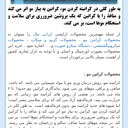
به طور كلی در كراتینه كردن مو، كراتین به پیاز مو اثر می كند
و منافذ را با كراتین كه یك پروتئین ضرورری برای سلامت و
استحكام موها است، پر می كند.
از جمله مهمترین محصولات ارایشی
ایرانی مال
را میتوان به
محصولات کراتین مو
،
محصولات گریم و میکاپ
،
محصولات
میکروپیگمنتیشن
،
دستگاه میکرو صورت
و .... اشاره نمود ، خرید این
محصولات بصورت اورجینال و اصلی و با توجه به بازار تجاری کشور
از اهمیت بسیار بالایی برخوردار است .
محصولات کراتین مو :
کراتینه مو، روش درمان وزی مو با مواد شیمیایی می باشد که باعث
صافی و براقی موهای وز می شود، ماندگاری کراتین مو حدودا تا ۶
ماه می باشد. در بعضی از روش های کراتینه مو، زمانی که مو
حرارت می بیند، فرمالدهید آزاد می کند که برای سلامتی مضر است؛
اما شیوه های جدید کراتینه مو، بدون فرمالدهید است. به طور کلی در
کراتینه کردن مو، کراتین به پیاز مو اثر می کند و منافذ را با کراتین
که یک پروتئین ضرورری برای سلامت و استحکام موها است، پر می
کند. در نتیجه موهای شما صاف، سالم و درخشان به نظر می رسند.