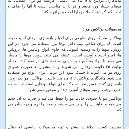
ماندگاری کراتین تا 6 ماه می باشد . کراتینه مو برای کسانی که
موهای بسیار وز، مجعد و فر دارند مناسب است تا آنها را صاف و
لخت کند.کراتینه کاملا موهارا لخت و براق میکند .
محصولات بوتاکس مو :
بوتاکس مو یک روش طبیعی برای احیا و بازسازی موهای آسیب دیده
است که برای صافی نیمه دائم موها نیز استفاده می شود. در این
روش، موها را به وسیله آمپولی که حاوی انواع ویتامین ها، پروتئین
ها، آمینو اسید و لیپیدها است، آغشته می کنند. سپس موها را ماساژ
می دهند تا مواد بوتاکس، به خوبی به همه جای مو نفوذ کند. بعد از
نهایت ۴۵ دقیقه موها را می شویند و با سشوار به صورت عمودی
روی مو می گیرند تا خشک شود. این درمان برای انواع مو استفاده
می شود ماندگاری بوتاکس تا 4 ماه می باشد . بوتاکس مو یک روش
بازسازی کننده عمیق مو است که برای انواع مو قابل استفاده است و
حتی موجب ترمیم موهای آسیب دیده و موخوره می شود.
بوتاکس مو تا حدودی حالت مو را حفظ می کند و صرفا به ان حجم
می دهد و ظاهر آن را بهبود می بخشد و موها را نرم و درخشان می
کند.
بمنظور کسب اطلاعات بیشتر و تهیه محصولات ارایشی اورجینال