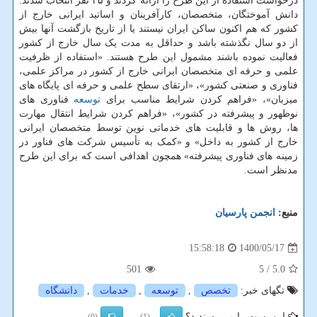
درخواست استفاده از این طرح را ارائه کردند و ۳۵ نفر انتخاب شدند.
دانش آموختگان، متخصصان، کارآفرینان و اساتید ایرانی خارج از
کشور که هم اکنون ساکن ایران نیستند یا از تاریخ بازگشت آنها بیش
از دو سال نگذشته باشد و حداقل به مدت یک سال خارج از کشور
فعالیت نموده باشند مشمول این طرح هستند. «استفاده از ظرفیت
علمی و حرفه ای متخصصان ایرانی خارج از کشور در مراکز علمی،
فناوری و صنعتی کشور»، «ارتقای سطح علمی و حرفه ای پایگاه های
میزبان»، «فراهم کردن شرایط مناسب برای
توسعه
فناوری های
نوظهور و پیشرفته در کشور»، «فراهم کردن شرایط انتقال مهارت
ها، روش ها و قابلیت های خدماتی نوین توسط متخصصان ایرانی
خارج از کشور به داخل» و «کمک به تأسیس شرکت های فناور در
زمینه های فناوری پیشرفته» همچون اهدافی است که برای این طرح
مدنظر است.
منبع:
انجمن پارسیان
1400/05/17
15:58:18
501
/ 5
5.0
تگهای خبر:
تخصص
,
توسعه
,
خدمات
,
دانشگاه
این پست را می پسندید؟