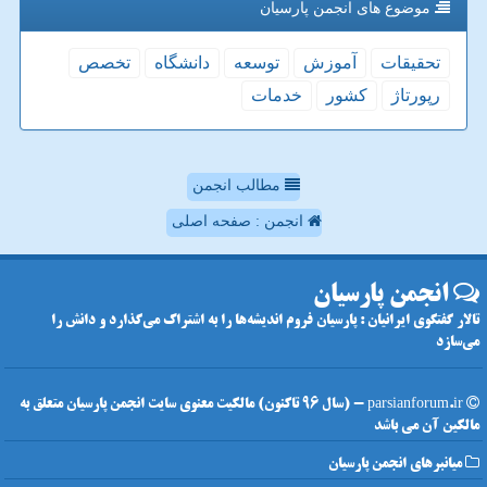
موضوع های انجمن پارسیان
تحقیقات
آموزش
توسعه
دانشگاه
تخصص
رپورتاژ
كشور
خدمات
مطالب انجمن
انجمن : صفحه اصلی
انجمن پارسیان
تالار گفتگوی ایرانیان : پارسیان فروم اندیشه‌ها را به اشتراک می‌گذارد و دانش را
می‌سازد
parsianforum.ir - (سال 96 تاکنون) مالکیت معنوی سایت انجمن پارسیان متعلق به
مالکین آن می باشد
میانبرهای انجمن پارسیان