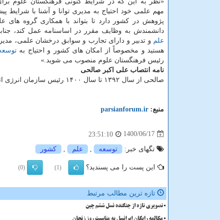
«نظر به این که در شرایط کنونی فرهنگستان علوم برای
مهم علمی خود احتیاج به مدیری توانا و آشنا با شرایط پ
پژوهش در کشور دارد تا بتواند با همکاری گروه های ع
دانشمندش به وظایف مقرر در اساسنامه عمل کند، جنابع
علم
و تدبیر و دارای تجارب و سوابق درخشان علمی، مدی
هستید و مخصوصاً از امکان های کشور و احتیاج به
توسعه
رئیس فرهنگستان علوم منصوب می شوید.»
نامه انتصاب علی اکبر صالحی
صالحی از سال ۱۳۹۲ تا سال ۱۴۰۰ رئیس سازمان انرژی اتمی بوده است.
منبع:
parsianforum.ir
1400/06/17
23:51:10
تگهای خبر:
توسعه
,
علم
,
كشور
این پست را می پسندید؟
(0)
(1)
تازه ترین مطالب مرتبط
تصویری تازه از جنگنده نسل ششم چین
مکالمه رایگان ایرانسل به مناسبت روز زنجان