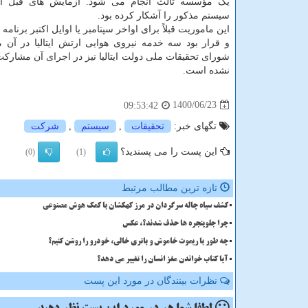
یک مؤسسه ثالث انجام می شود. آزمایش های قبل از
سیستم مذکور را آشکار کرده بود.
این ماموریت قبلاً برای اواخر سپتامبر یا اوایل اکتبر برنامه
و قرار بود سه خدمه نیروی هوایی ارتش ایتالیا در آن 
شورای تحقیقات ملی دولت ایتالیا نیز در اجرای آن مشارک
نشده است.
1400/06/23
09:53:42
تگهای خبر:
تحقیقات
,
سیستم
,
شركت
این پست را می پسندید؟
(0)
(1)
تازه ترین مطالب مرتبط
کشف سیاه چاله سرگردان در مرز کهکشان با کمک هوش مصنوعی
چرا جلوپنجره ها حذف شدند؟، عکس
چه طور با ریموت خاموش و باتری خالی، خودرو را روشن کنیم؟
آیا کتاب خواندن مغز انسان را تغییر می دهد؟
نظرات بینندگان در مورد این پست