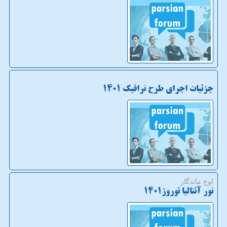
جزئیات اجرای طرح ترافیک ۱۴۰۱
اوج ماندگار
تور آنتالیا نوروز1401