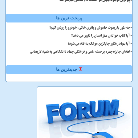
پیرترین موجود جهان در آستانه ۲۰۰ سالگی خبرساز شد
پربحث ترین ها
چه طور با ریموت خاموش و باتری خالی، خودرو را روشن کنیم؟
آیا کتاب خواندن مغز انسان را تغییر می دهد؟
آیا پهپاد رهگیر جایگزین موشک پدافند می شود؟
اهدای جایزه چهره برجسته علمی و فرهنگی جهاد دانشگاهی به شهید لاریجانی
جدیدترین ها