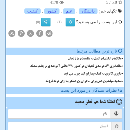
4170
/ 5
5.0
تگهای خبر:
دانشگاه
,
علم
,
كشور
,
كیفیت
این پست را می پسندید؟
(0)
(1)
X
تازه ترین مطالب مرتبط
مکالمه رایگان ایرانسل به مناسبت روز زنجان
ماندگاری 82 درصدی نخبگان در کشور 420 دانش آموخته برتر جذب شدند
داروی لاغری به کمک بیماران کبد چرب می آید
تمدید مهلت پژوهش برای مادران پژوهشگر به ازای تولد فرزند
نظرات بینندگان در مورد این پست
لطفا شما هم
نظر دهید