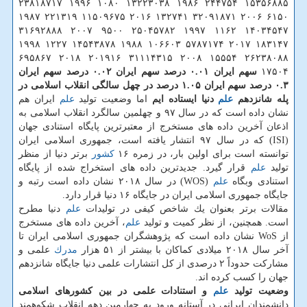
۱۵۳۵۶۸۸۵ ۲۴۴۷۵۴ ۱۹۸۶ ۱۳۲۲۳۰۳۸ ۱۰۸۰ ۱۹۹۶ ۲۳۸۱۸۷۱۷
۶۱۵۰ ۲۰۰۶ ۳۲۰۹۱۸۷۱ ۱۳۲۷۴۱ ۲۰۱۶ ۱۱۵۰۹۶۷۵ ۲۲۱۳۱۹ ۱۹۸۷
۱۴۰۳۴۵۴۷ ۱۱۶۲ ۱۹۹۷ ۲۵۰۴۵۷۸۲ ۹۵۰۰ ۲۰۰۷ ۳۱۶۹۲۸۸۸
۱۸۳۱۴۷ ۲۰۱۷ ۵۷۸۷۱۷۴ ۱۰۶۶۰۳ ۱۹۸۸ ۱۴۵۴۳۸۷۸ ۱۲۲۷ ۱۹۹۸
۲۶۲۳۸۰۸۸ ۱۵۵۵۴ ۲۰۰۸ ۳۱۱۱۴۳۱۵ ۲۰۱۹۱۶ ۲۰۱۸ ۶۹۵۸۶۷
۱۷۵۰۴
سهم ایران
۰.۰۱ درصد
سهم ایران
۰.۰۲ درصد
سهم ایران
۰.۳ درصد
سهم ایران
۱.۰۵ درصد
در چهل سالگی انقلاب اسلامی در
پله شانزدهم
علم
دنیا ایستاده ایم
اما وضعیت تولید
علم
ایران هم
نشان داده است كه در سال ۹۷ و چهلمین سالگرد انقلاب اسلامی به
اذعان آخرین داده‏ های مستخرج از معتبرترین پایگاه استنادی جهان
(ISI) كه در سال ۹۷ انتشار یافته است، جمهوری اسلامی ایران
توانسته است برای اولین بار، در زمره ۱۶
كشور
برتر دنیا از منظر
تولید
علم
قرار گیرد. جدیدترین داده ‏های استخراج شده از پایگاه
استنادی وب‏گاه
علم
(WOS) در سال ۲۰۱۸ نشان داده است رتبه و
جایگاه جمهوری اسلامی ایران در جایگاه ۱۶ دنیا قرار دارد.
مقالات برتر بعنوان یك شاخص كیفی در تولیدات
علم
دنیا مطرح
است. همچنین، از نظر كمیت و تولید
علم
، آخرین داده های مستخرج
از WoS نشان داده است كه پژوهشگران جمهوری اسلامی ایران تا
آخر سال ۲۰۱۸ میلادی كماكان با بیشتر از ۵۱ هزار
مدرك
علمی و
مشاركت حدوداً ۲ درصدی از كل انتشارات علمی دنیا جایگاه شانزدهم
جهان را كسب كرده اند.
وضعیت تولید
علم
و استنادات علمی در بین كشورهای اسلامی
دانشمندان ایرانی در آستانه ورود به چهارمین دهه انقلاب شكوهمند