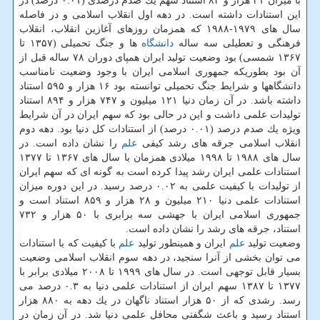
با میزان ۲۱ هزار و ۸۳ استناد سهم یك صدم درصدی (۰.۰۱ درصد) در
این استنادات داشته است. در دهه اول انقلاب اسلامی و در فاصله
سال های ۱۹۷۹-۱۹۸۸ كه همزمان روزهای آغازین انقلاب، انقلاب
فرهنگی و تعطیلی سه ساله
دانشگاه
ها و جنگ تحمیلی (۱۳۵۷ تا
۱۳۶۷ شمسی) بود وضعیت تولید ایران همپای دوران ۷۸ ساله قبل از
آن بود بطوریكه جمهوری اسلامی ایران با وجود وضعیت نامناسب
دانشگاهها و شرایط جنگ تحمیلی توانسته بود ۱۶ هزار و ۵۹۵ استناد
داشته باشد. در آن زمان دنیا ۱۲۱ میلیون و ۷۴۷ هزار و ۸۹۴ استناد
تولیدات علمی داشت و این در حالی بود كه سهم ایران در آن شرایط
ویژه یك صدم درصد (۰.۰۱ درصد) از استنادات كل دنیا بود. دهه دوم
انقلاب اسلامی جرقه های رشد كیفی
علم
را نشان داده است. در
سال های ۱۹۸۸ تا ۱۹۹۸ میلادی همزمان با سال های ۱۳۶۷ تا ۱۳۷۷
استنادات علمی ایران رشد پیدا كرده است به گونه ای كه سهم ایران
از تولیدات با كیفیت علمی به ۰.۰۲ درصد رسید. در این دوره میزان
استنادات علمی دنیا ۲۱۰ میلیون و ۲۸ هزار و ۸۵۹ استناد است و
جمهوری اسلامی ایران با جهشی سه برابری با ۵۰ هزار و ۷۳۲
استناد، جرقه های رشد را نشان داده است.
وضعیت تولید
علم
ایران و همینطور تولید
علم
با كیفیت كه با استنادات
می توان بخشی از آنرا سنجید، در دهه سوم انقلاب اسلامی وضعیت
بسیار قابل توجهی است. در سال های ۱۹۹۹ تا ۲۰۰۸ میلادی برابر با
۱۳۷۷ تا ۱۳۸۷ سهم ایران از استنادات علمی دنیا به ۰.۳ درصد می
رسد. رشدی كه از ۵۰ هزار استناد ناگهان در یك دهه به ۸۸۰ هزار
استناد رسید و باعث شگفتی محافل علمی دنیا شد. در آن زمان در