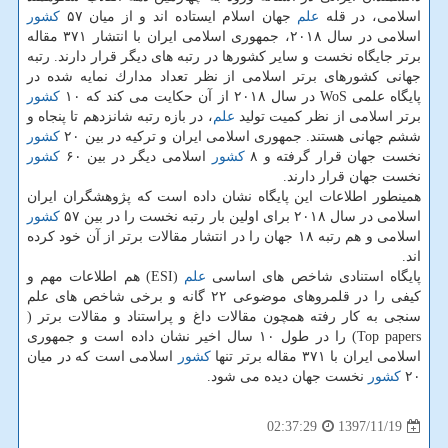
اسلامی، در قله
علم
جهان اسلام ایستاده اند و از میان ۵۷
كشور
اسلامی در سال ۲۰۱۸، جمهوری اسلامی ایران با انتشار ۳۷۱ مقاله
برتر جایگاه نخست و سایر كشورها در رتبه های دیگر قرار دارند. رتبه
جهانی كشورهای برتر اسلامی از نظر تعداد مدارك نمایه شده در
پایگاه علمی WoS در سال ۲۰۱۸ از آن حكایت می كند كه ۱۰
كشور
برتر اسلامی از نظر كمیت تولید
علم
، در بازه رتبه شانزدهم تا پنجاه و
ششم جهانی هستند. جمهوری اسلامی ایران و تركیه در بین ۲۰
كشور
نخست جهان قرار گرفته و ۸
كشور
اسلامی دیگر در بین ۶۰
كشور
نخست جهان قرار دارند.
همینطور اطلاعات این پایگاه نشان داده است كه پژوهشگران ایران
اسلامی در سال ۲۰۱۸ برای اولین بار رتبه نخست را در بین ۵۷
كشور
اسلامی و هم رتبه ۱۸ جهان را در انتشار مقالات برتر از آن خود كرده
اند.
پایگاه استنادی شاخص های اساسی
علم
(ESI) هم اطلاعات مهم و
كیفی را در قلمروهای موضوعی ۲۲ گانه و برخی شاخص های علم‏‬
سنجی به كار رفته همچون مقالات داغ و پراستناد و مقالات برتر (
Top papers) را در طول ۱۰ سال اخیر نشان داده است و جمهوری
اسلامی ایران با ۳۷۱ مقاله برتر تنها
كشور
اسلامی است كه در میان
۲۰
كشور
نخست جهان دیده می شود.
1397/11/19
02:37:29