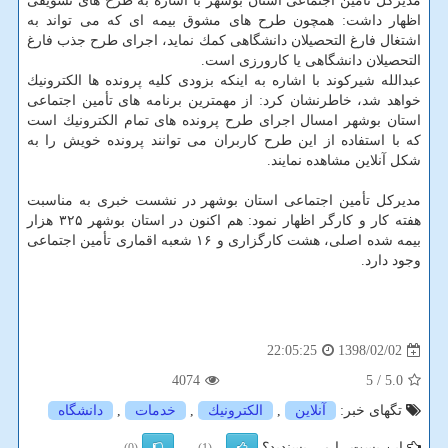
مدیركل تأمین اجتماعی استان بوشهر با اشاره به طرح های تشویقی
اظهار داشت: همچون طرح های مشوق بیمه ای كه می تواند به
اشتغال فارغ التحصیلان دانشگاهی كمك نماید، اجرای طرح جذب فارغ
التحصیلان دانشگاهی یا كارورزی است.
عبدالله شیركوند با اشاره به اینكه بزودی كلیه پرونده ها الكترونیك
خواهد شد، خاطرنشان كرد: از مهمترین برنامه های تأمین اجتماعی
استان بوشهر امسال اجرای طرح پرونده های تمام الكترونیك است
كه با استفاده از این طرح كاربران می توانند پرونده خویش را به
شكل آنلاین مشاهده نمایند.
مدیركل تأمین اجتماعی استان بوشهر در نشست خبری به مناسبت
هفته كار و كارگر اظهار نمود: هم اكنون در استان بوشهر ۳۲۵ هزار
بیمه شده اصلی، هشت كارگزاری و ۱۶ شعبه اقماری تأمین اجتماعی
وجود دارد.
1398/02/02
22:05:25
4074
/ 5
5.0
تگهای خبر:
آنلاین
,
الكترونیك
,
خدمات
,
دانشگاه
این پست را می پسندید؟