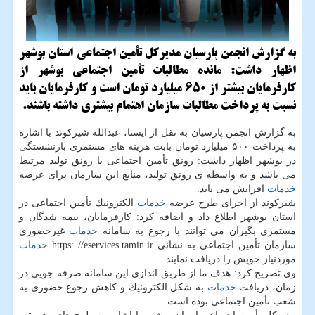
به گزارش انجمن پارسیان مدیركل تأمین اجتماعی استان بوشهر
اظهار داشت: مانده مطالبات تأمین اجتماعی بوشهر از
كارفرمایان بیشتر از ۶۵۰ میلیارد تومان است و كارفرمایان باید
نسبت به پرداخت مطالبات سازمان اهتمام بیشتری داشته باشند.
به گزارش انجمن پارسیان به نقل از ایسنا، عبدالله شیركوند با اشاره
به پرداخت ۵۰۰ میلیارد تومان بابت هزینه های مستمری بازنشستگی
در بوشهر اظهار داشت: رونق تأمین اجتماعی با رونق تولید مرتبط
می باشد و به واسطه ی رونق تولید، منابع این سازمان برای عرضه
خدمات
افزایش می یابد.
شیركوند از اجرای طرح عرضه
خدمات
الكترونیك تأمین اجتماعی در
استان بوشهر اطلاع داد و اضافه كرد: كارفرمایان، بیمه شدگان و
مستمری بگیران می توانند با رجوع به سامانه
خدمات
غیرحضوری
سازمان تأمین اجتماعی به نشانی https: //eservices.tamin.ir
خدمات
موردنیاز خویش را دریافت نمایند.
وی تصریح كرد: هدف ما از طریق اندازی این سامانه صرفه جویی در
زمان، دریافت
خدمات
به شكل الكترونیك و كاهش رجوع حضوری به
شعب تأمین اجتماعی بوده است.