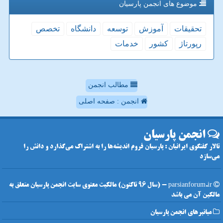
موضوع های انجمن پارسیان
تحقیقات
آموزش
توسعه
دانشگاه
تخصص
رپورتاژ
كشور
خدمات
مطالب انجمن
انجمن : صفحه اصلی
انجمن پارسیان
تالار گفتگوی ایرانیان : پارسیان فروم اندیشه‌ها را به اشتراک می‌گذارد و دانش را
می‌سازد
parsianforum.ir - (سال 96 تاکنون) مالکیت معنوی سایت انجمن پارسیان متعلق به
مالکین آن می باشد
میانبرهای انجمن پارسیان