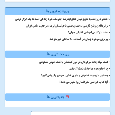
پربیننده ترین ها
اخطار در رابطه با نتایج پنهان قطع اینترنت اینترنت، خود زندگی است نه یک ابزار فرعی
برگرداندن زبان فارسی به فضای علمی تاجیکستان ارتقاء مرجعیت علمی ایران
ببینید بزرگترین ایرباس کنترلی جهان!
پیرترین موجود جهان در آستانه ۲۰۰ سالگی خبرساز شد
پربحث ترین ها
کشف سیاه چاله سرگردان در مرز کهکشان با کمک هوش مصنوعی
چرا جلوپنجره ها حذف شدند؟، عکس
چه طور با ریموت خاموش و باتری خالی، خودرو را روشن کنیم؟
آیا کتاب خواندن مغز انسان را تغییر می دهد؟
جدیدترین ها