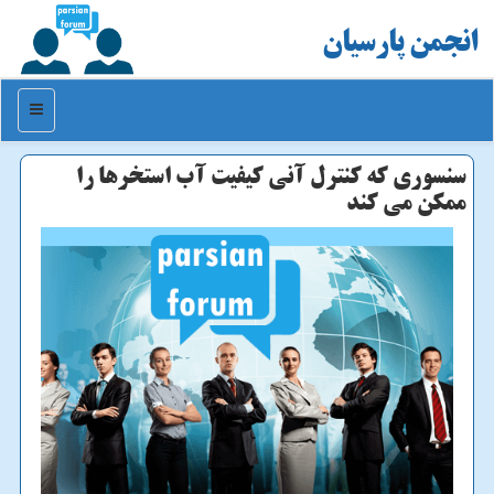
انجمن پارسیان
منو
سنسوری كه كنترل آنی كیفیت آب استخرها را
ممكن می كند