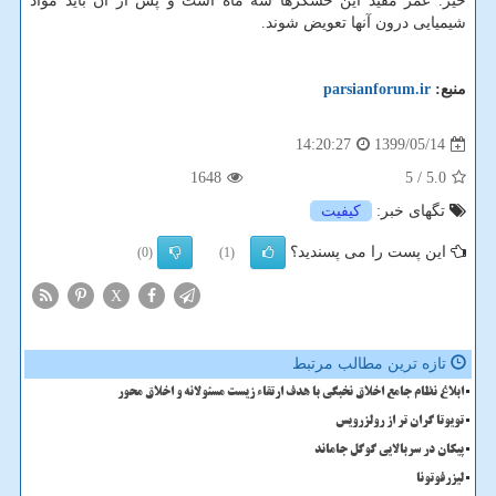
خیر. عمر مفید این حسگرها سه ماه است و پس از آن باید مواد
شیمیایی درون آنها تعویض شوند.
منبع:
parsianforum.ir
1399/05/14
14:20:27
1648
/ 5
5.0
تگهای خبر:
كیفیت
این پست را می پسندید؟
(0)
(1)
X
تازه ترین مطالب مرتبط
ابلاغ نظام جامع اخلاق نخبگی با هدف ارتقاء زیست مسئولانه و اخلاق محور
تویوتا گران تر از رولزرویس
پیکان در سربالایی گوگل جاماند
لیزرفوتونا