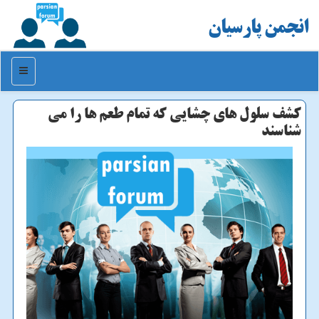
انجمن پارسیان
منو
كشف سلول های چشایی كه تمام طعم ها را می
شناسند