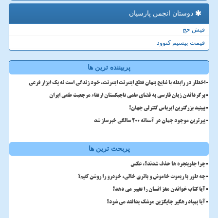
دوستان انجمن پارسیان
فیش حج
قیمت بیسیم کنوود
پربیننده ترین ها
اخطار در رابطه با نتایج پنهان قطع اینترنت اینترنت، خود زندگی است نه یک ابزار فرعی
برگرداندن زبان فارسی به فضای علمی تاجیکستان ارتقاء مرجعیت علمی ایران
ببینید بزرگترین ایرباس کنترلی جهان!
پیرترین موجود جهان در آستانه ۲۰۰ سالگی خبرساز شد
پربحث ترین ها
چرا جلوپنجره ها حذف شدند؟، عکس
چه طور با ریموت خاموش و باتری خالی، خودرو را روشن کنیم؟
آیا کتاب خواندن مغز انسان را تغییر می دهد؟
آیا پهپاد رهگیر جایگزین موشک پدافند می شود؟