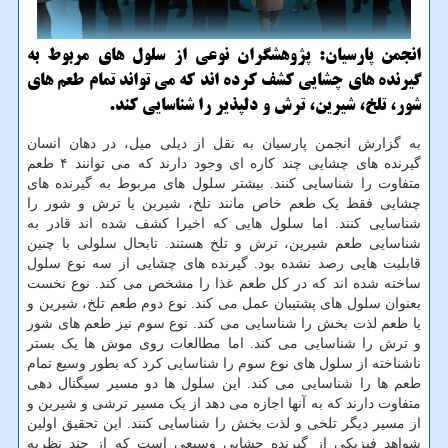
انجمن پارسیان: پژوهشگران نوعی از سلول های مربوط به
گیرنده های چشایی كشف كرده اند كه می تواند تمام طعم های
شور، تلخ، شیرین، ترش و دلپذیر را شناسایی كند.
به گزارش انجمن پارسیان به نقل از دیلی میل، در دهان انسان
گیرنده های چشایی چند کاره ای وجود دارند که می توانند ۴ طعم
متفاوت را شناسایی کنند. بیشتر سلول های مربوط به گیرنده های
چشایی فقط یک طعم خاص مانند تلخ، شیرین یا ترش و شور را
شناسایی کنند. اما سلول هایی که اخیرا کشف شده اند قادر به
شناسایی طعم شیرین، ترش و تلخ هستند. تابحال سلولی با چنین
قابلیت هایی رصد نشده بود. گیرنده های چشایی از سه نوع سلول
ساخته شده اند که در کل طعم غذا را مشخص می کند. نوع نخست
بعنوان سلول های پشتیبان عمل می کند. نوع دوم طعم تلخ، شیرین و
یا طعم لذت بخش را شناسایی می کند. نوع سوم نیز طعم های شور
و ترش را شناسایی می کند. اما مطالعات روی موش ها یک بستر
ناشناخته از سلول های نوع سوم را شناسایی کرد که بطور وسیع تمام
طعم ها را شناسایی می کند. این سلول ها دو مسیر سیگنال دهی
متفاوت دارند که به آنها اجازه می دهد از یک مسیر ترشی و شیرین و
از مسیر دیگر تلخی و لذت بخش را شناسایی کنند. این تحقیق اولین
شواهد فیزیکی از گیرنده چشایی وسیعی است که از چند نظریه