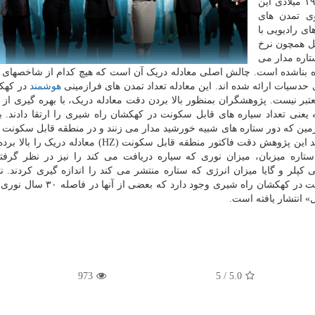
زمین را تخمین می زند. فرانک دری استاد نجوم سال ۱۹۶۱ میلادی این
ی تمدن های
ای رادیویی با
مل همچون نرخ
تاره مدار می
غیره بناشده است. چالش اصلی معادله دریک آن است که هیچ کدام از شاخصهای 
ی حدسیات ارائه شده اند. این معادله تعداد تمدن های فرازمینی
هوشمند
در کهک
ند که چندان معتبر نیست. پژوهشگران بمنظور بالا بردن دقت معادله دریک، با بهره گیری ا
عنی تعداد سیاره های قابل سکونت در کهکشان راه شیری را ارتقا دادند. ب
ین که دور ستاره های شبیه خورشید مدار می زنند و در منطقه قابل سکونت آن
دارند را بررسی کردند. پژوهشگران مؤسسه SETI معتقدند این پژوهش دقت فاکتور منطقه قابل سکونت (HZ)
ستاره میزبان، میزان نوری که سیاره دریافت می کند را نیز در نظر گرف
پلر و گایا میزان انرژی که ستاره منتشر می کند را اندازه گیری کردند. نت
پژوهش نشان میدهد احتمالاً ۳۰۰ میلیون سیاره قابل سکونت در کهکشان راه شیری 
» انتشار یافته است.
973
/ 5
5.0