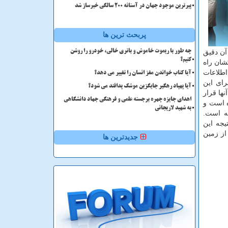
پیرترین موجود جهان در آستانه ۲۰۰ سالگی خبرساز شد
پربحث ترین ها
آن دقیق
چه طور با ریموت خاموش و باتری خالی، خودرو را روشن
کنیم؟
شان راه
ز اطلاعات
آیا کتاب خواندن مغز انسان را تغییر می دهد؟
رای این
آیا پهپاد رهگیر جایگزین موشک پدافند می شود؟
ها قرار
اهدای جایزه چهره برجسته علمی و فرهنگی جهاد دانشگاهی
 معادله دریک را بالا برده است و
به شهید لاریجانی
ته است.
یجه این
وجود دارد که بعضی از آنها در فاصله ۳۰ سال نوری از زمین
جدیدترین ها