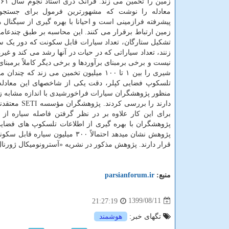
معادله را نوشت که مشهورترین فرمول برای جستجو
پیشرفته فرازمینی است و احیانا با بهره گیری از سیگنال ه
زمین ارتباط برقرار می کنند. این محاسبه بر طبق چندعا
تشکیل ستارگان، تعداد سیارات قابل سکونت که دور یک س
زنند، تعداد سیاراتی که در حیات در آنها رشد می کند و 
نیست و برخی برمبنای برآوردها و برخی دیگر کاملاً برمبنا
شیری را بین ۱ تا ۱۰۰ میلیون تخمین می ز
تلسکوپ فضایی کپلر، دقت یکی از شاخصهای این معادله ی
منظور پژوهشگران سیارات فراخورشیدی با اندازه مشابه زم
برای این کار علاوه بر در نظر گرفتن فاصله سیاره از 
پژوهشگران با بهره گیری از اطلاعات تلسکوپ های فضایی ک
قرار دارند. پژوهش مذکور در نشریه «آسترونومیکال ژورنال
منبع:
parsianforum.ir
1399/08/11
21:27:19
تگهای خبر:
هوشمند